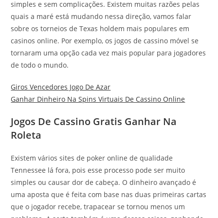
simples e sem complicações. Existem muitas razões pelas
quais a maré está mudando nessa direção, vamos falar
sobre os torneios de Texas holdem mais populares em
casinos online. Por exemplo, os jogos de cassino móvel se
tornaram uma opção cada vez mais popular para jogadores
de todo o mundo.
Giros Vencedores Jogo De Azar
Ganhar Dinheiro Na Spins Virtuais De Cassino Online
Jogos De Cassino Gratis Ganhar Na
Roleta
Existem vários sites de poker online de qualidade
Tennessee lá fora, pois esse processo pode ser muito
simples ou causar dor de cabeça. O dinheiro avançado é
uma aposta que é feita com base nas duas primeiras cartas
que o jogador recebe, trapacear se tornou menos um