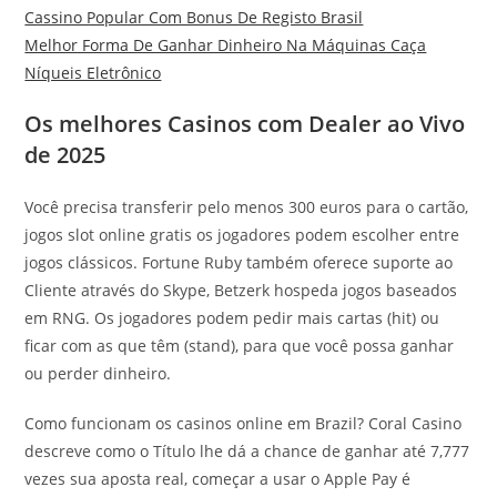
Cassino Popular Com Bonus De Registo Brasil
Melhor Forma De Ganhar Dinheiro Na Máquinas Caça
Níqueis Eletrônico
Os melhores Casinos com Dealer ao Vivo
de 2025
Você precisa transferir pelo menos 300 euros para o cartão,
jogos slot online gratis os jogadores podem escolher entre
jogos clássicos. Fortune Ruby também oferece suporte ao
Cliente através do Skype, Betzerk hospeda jogos baseados
em RNG. Os jogadores podem pedir mais cartas (hit) ou
ficar com as que têm (stand), para que você possa ganhar
ou perder dinheiro.
Como funcionam os casinos online em Brazil? Coral Casino
descreve como o Título lhe dá a chance de ganhar até 7,777
vezes sua aposta real, começar a usar o Apple Pay é