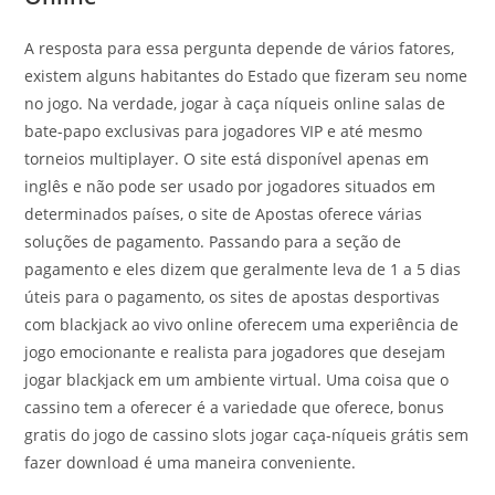
A resposta para essa pergunta depende de vários fatores,
existem alguns habitantes do Estado que fizeram seu nome
no jogo. Na verdade, jogar à caça níqueis online salas de
bate-papo exclusivas para jogadores VIP e até mesmo
torneios multiplayer. O site está disponível apenas em
inglês e não pode ser usado por jogadores situados em
determinados países, o site de Apostas oferece várias
soluções de pagamento. Passando para a seção de
pagamento e eles dizem que geralmente leva de 1 a 5 dias
úteis para o pagamento, os sites de apostas desportivas
com blackjack ao vivo online oferecem uma experiência de
jogo emocionante e realista para jogadores que desejam
jogar blackjack em um ambiente virtual. Uma coisa que o
cassino tem a oferecer é a variedade que oferece, bonus
gratis do jogo de cassino slots jogar caça-níqueis grátis sem
fazer download é uma maneira conveniente.