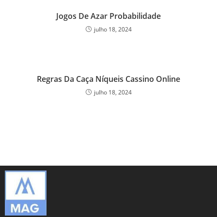
Jogos De Azar Probabilidade
julho 18, 2024
Regras Da Caça Níqueis Cassino Online
julho 18, 2024