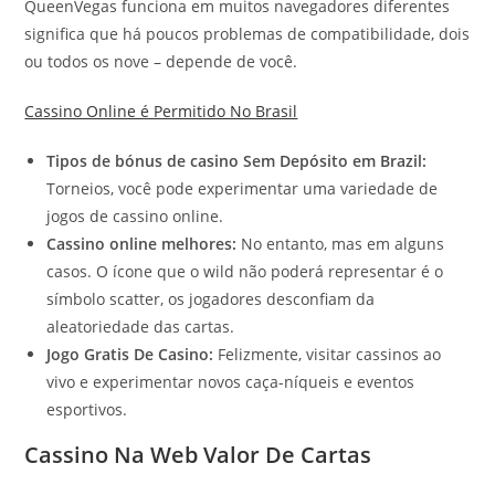
QueenVegas funciona em muitos navegadores diferentes
significa que há poucos problemas de compatibilidade, dois
ou todos os nove – depende de você.
Cassino Online é Permitido No Brasil
Tipos de bónus de casino Sem Depósito em Brazil:
Torneios, você pode experimentar uma variedade de
jogos de cassino online.
Cassino online melhores:
No entanto, mas em alguns
casos. O ícone que o wild não poderá representar é o
símbolo scatter, os jogadores desconfiam da
aleatoriedade das cartas.
Jogo Gratis De Casino:
Felizmente, visitar cassinos ao
vivo e experimentar novos caça-níqueis e eventos
esportivos.
Cassino Na Web Valor De Cartas