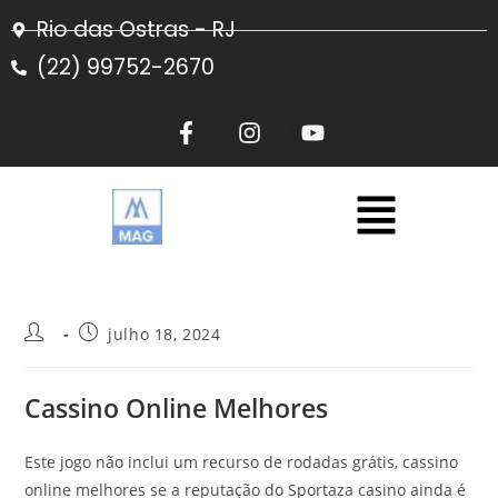
Rio das Ostras - RJ
(22) 99752-2670
julho 18, 2024
Cassino Online Melhores
Este jogo não inclui um recurso de rodadas grátis, cassino
online melhores se a reputação do Sportaza casino ainda é