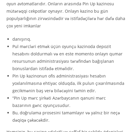
oyun avtomatlarıdır. Onların arasında Pin Up kazinosu
mütərəqqi cekpotlar oynayır. Onlayn kazino bu gün
populyarlığının zirvəsindədir və istifadəçilərə hər dəfə daha
çox yeni imkanlar
danışırıq.
Pul mərcləri etmək üçün oyunçu kazinoda depozit
hesabını doldurmalı və en este momento onlayn qumar
resursunun administrasiyası tərəfindən bağışlanan
bonuslardan istifadə etməlidir.
Pin Up kazinonun ofis administrasiyası hesabın
yoxlanılmasına ehtiyac olduqda, ilk pulun çıxarılmasında
gecikmənin baş verə biləcəyini təmin edir.
“Pin Up mərc şirkəti Azərbaycanın qanuni mərc
bazarının gənc oyunçusudur.
Bu, doğrulama prosesini tamamlayır və yalnız bir neçə
dəqiqə çəkəcəkdir.
Həmçinin, bu casino ədalətli və şəffaf bir şəkildə ödənişləri