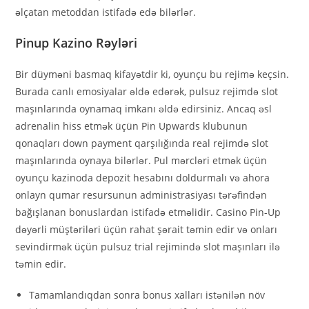
əlçatan metoddan istifadə edə bilərlər.
Pinup Kazino Rəyləri
Bir düyməni basmaq kifayətdir ki, oyunçu bu rejimə keçsin.
Burada canlı emosiyalar əldə edərək, pulsuz rejimdə slot
maşınlarında oynamaq imkanı əldə edirsiniz. Ancaq əsl
adrenalin hiss etmək üçün Pin Upwards klubunun
qonaqları down payment qarşılığında real rejimdə slot
maşınlarında oynaya bilərlər. Pul mərcləri etmək üçün
oyunçu kazinoda depozit hesabını doldurmalı və ahora
onlayn qumar resursunun administrasiyası tərəfindən
bağışlanan bonuslardan istifadə etməlidir. Casino Pin-Up
dəyərli müştəriləri üçün rahat şərait təmin edir və onları
sevindirmək üçün pulsuz trial rejimində slot maşınları ilə
təmin edir.
Tamamlandıqdan sonra bonus xalları istənilən növ