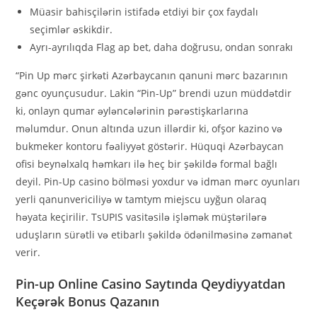
Müasir bahisçilərin istifadə etdiyi bir çox faydalı
seçimlər əskikdir.
Ayrı-ayrılıqda Flag ap bet, daha doğrusu, ondan sonrakı
“Pin Up mərc şirkəti Azərbaycanın qanuni mərc bazarının
gənc oyunçusudur. Lakin “Pin-Up” brendi uzun müddətdir
ki, onlayn qumar əyləncələrinin pərəstişkarlarına
məlumdur. Onun altında uzun illərdir ki, ofşor kazino və
bukmeker kontoru fəaliyyət göstərir. Hüquqi Azərbaycan
ofisi beynəlxalq həmkarı ilə heç bir şəkildə formal bağlı
deyil. Pin-Up casino bölməsi yoxdur və idman mərc oyunları
yerli qanunvericiliyə w tamtym miejscu uyğun olaraq
həyata keçirilir. TsUPIS vasitəsilə işləmək müştərilərə
uduşların sürətli və etibarlı şəkildə ödənilməsinə zəmanət
verir.
Pin-up Online Casino Saytında Qeydiyyatdan
Keçərək Bonus Qazanın