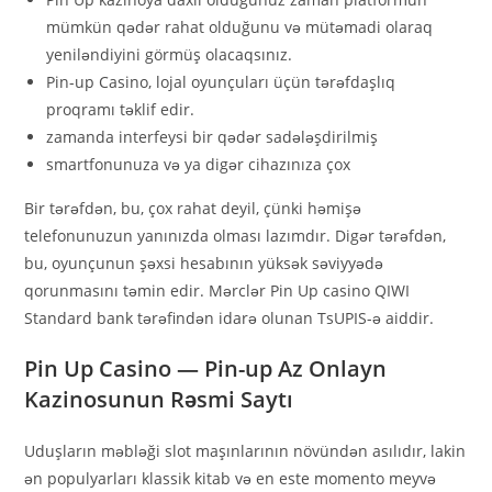
mümkün qədər rahat olduğunu və mütəmadi olaraq
yeniləndiyini görmüş olacaqsınız.
Pin-up Casino, lojal oyunçuları üçün tərəfdaşlıq
proqramı təklif edir.
zamanda interfeysi bir qədər sadələşdirilmiş
smartfonunuza və ya digər cihazınıza çox
Bir tərəfdən, bu, çox rahat deyil, çünki həmişə
telefonunuzun yanınızda olması lazımdır. Digər tərəfdən,
bu, oyunçunun şəxsi hesabının yüksək səviyyədə
qorunmasını təmin edir. Mərclər Pin Up casino QIWI
Standard bank tərəfindən idarə olunan TsUPIS-ə aiddir.
Pin Up Casino — Pin-up Az Onlayn
Kazinosunun Rəsmi Saytı
Uduşların məbləği slot maşınlarının növündən asılıdır, lakin
ən populyarları klassik kitab və en este momento meyvə