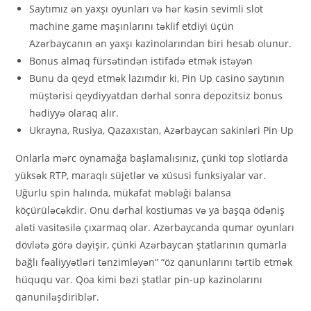
Saytımız ən yaxşı oyunları və hər kəsin sevimli slot
machine game maşınlarını təklif etdiyi üçün
Azərbaycanın ən yaxşı kazinolarından biri hesab olunur.
Bonus almaq fürsətindən istifadə etmək istəyən
Bunu da qeyd etmək lazımdır ki, Pin Up casino saytının
müştərisi qeydiyyatdan dərhal sonra depozitsiz bonus
hədiyyə olaraq alır.
Ukrayna, Rusiya, Qazaxıstan, Azərbaycan sakinləri Pin Up
Onlarla mərc oynamağa başlamalısınız, çünki top slotlarda
yüksək RTP, maraqlı süjetlər və xüsusi funksiyalar var.
Uğurlu spin halında, mükafat məbləği balansa
köçürüləcəkdir. Onu dərhal kostiumas və ya başqa ödəniş
aləti vasitəsilə çıxarmaq olar. Azərbaycanda qumar oyunları
dövlətə görə dəyişir, çünki Azərbaycan ştatlarının qumarla
bağlı fəaliyyətləri tənzimləyən” “öz qanunlarını tərtib etmək
hüququ var. Qoa kimi bəzi ştatlar pin-up kazinolarını
qanuniləşdiriblər.