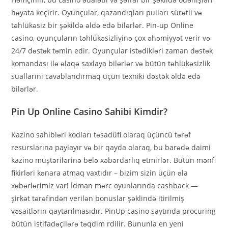
həyata keçirir. Oyunçular, qazandıqları pulları sürətli və
təhlükəsiz bir şəkildə əldə edə bilərlər. Pin-up Online
casino, oyunçuların təhlükəsizliyinə çox əhəmiyyət verir və
24/7 dəstək təmin edir. Oyunçular istədikləri zaman dəstək
komandası ilə əlaqə saxlaya bilərlər və bütün təhlükəsizlik
suallarını cavablandırmaq üçün texniki dəstək əldə edə
bilərlər.
Pin Up Online Casino Sahibi Kimdir?
Kazino sahibləri kodları təsadüfi olaraq üçüncü tərəf
resurslarına paylayır və bir qayda olaraq, bu barədə daimi
kazino müştərilərinə belə xəbərdarlıq etmirlər. Bütün mənfi
fikirləri kənara atmaq vaxtıdır – bizim sizin üçün əla
xəbərlərimiz var! İdman mərc oyunlarında cashback —
şirkət tərəfindən verilən bonuslar şəklində itirilmiş
vəsaitlərin qaytarılmasıdır. PinUp casino saytında procuring
bütün istifadəçilərə təqdim rdilir. Bununla en yeni