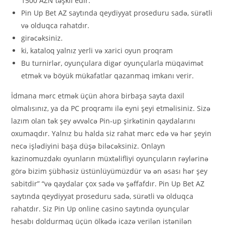
1500 AZN təşkil edir.
Pin Up Bet AZ saytında qeydiyyat proseduru sadə, sürətli
və olduqca rahatdır.
girəcəksiniz.
ki, kataloq yalnız yerli və xarici oyun proqram
Bu turnirlər, oyunçulara digər oyunçularla müqavimət
etmək və böyük mükafatlar qazanmaq imkanı verir.
İdmana mərc etmək üçün ahora birbaşa sayta daxil
olmalısınız, ya da PC proqramı ilə eyni şeyi etməlisiniz. Sizə
lazım olan tək şey əvvəlcə Pin-up şirkətinin qaydalarını
oxumaqdır. Yalnız bu halda siz rahat mərc edə və hər şeyin
necə işlədiyini başa düşə biləcəksiniz. Onlayn
kazinomuzdakı oyunların müxtəlifliyi oyunçuların rəylərinə
görə bizim şübhəsiz üstünlüyümüzdür və ən əsası hər şey
sabitdir” “və qaydalar çox sadə və şəffafdır. Pin Up Bet AZ
saytında qeydiyyat proseduru sadə, sürətli və olduqca
rahatdır. Siz Pin Up online casino saytında oyunçular
hesabı doldurmaq üçün ölkədə icazə verilən istənilən