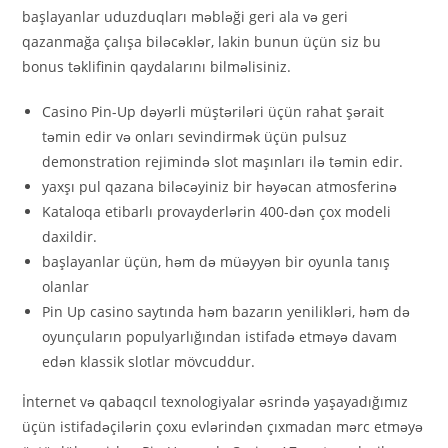
başlayanlar uduzduqları məbləği geri ala və geri
qazanmağa çalışa biləcəklər, lakin bunun üçün siz bu
bonus təklifinin qaydalarını bilməlisiniz.
Casino Pin-Up dəyərli müştəriləri üçün rahat şərait
təmin edir və onları sevindirmək üçün pulsuz
demonstration rejimində slot maşınları ilə təmin edir.
yaxşı pul qazana biləcəyiniz bir həyəcan atmosferinə
Kataloqa etibarlı provayderlərin 400-dən çox modeli
daxildir.
başlayanlar üçün, həm də müəyyən bir oyunla tanış
olanlar
Pin Up casino saytında həm bazarın yenilikləri, həm də
oyunçuların populyarlığından istifadə etməyə davam
edən klassik slotlar mövcuddur.
İnternet və qabaqcıl texnologiyalar əsrində yaşayadığımız
üçün istifadəçilərin çoxu evlərindən çıxmadan mərc etməyə