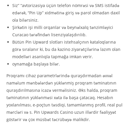
Siz” “avtorizasiya üçün telefon nömrəsi və SMS istifadə
edərək, “Pin Up” xidmətinə giriş və parol olmadan daxil
ola bilərsiniz.
Şirkətin işi milli orqanlar və beynəlxalq tənzimləyici
Curacao tərəfindən lisenziyalaşdırılıb.
Bütün Pin Upward slotları istehsalçının kataloqlarına
görə sıralanır ki, bu da kazino ziyarətçilərinə lazım olan
modelləri asanlıqla tapmağa imkan verir.
oynamağa başlaya bilər.
Proqramı cihaz parametrlərində quraşdırmadan əvvəl
naməlum mənbələrdən yüklənmiş proqram təminatının
quraşdırılmasına icazə verməlisiniz. Əks halda, proqram
təminatının yüklənməsi xəta ilə başa çatacaq. Hesabın
yoxlanılması, e-poçtun təsdiqi, tamamlanmış profil, real pul
mərcləri və s. Pin Upwards Casino uzun illərdir fəaliyyət
göstərir və çox müsbət təcrübəyə malikdir.