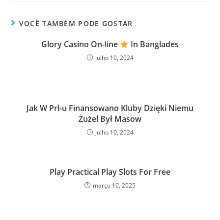
VOCÊ TAMBÉM PODE GOSTAR
Glory Casino On-line
In Banglades
julho 10, 2024
Jak W Prl-u Finansowano Kluby Dzięki Niemu
Żużel Był Masow
julho 10, 2024
Play Practical Play Slots For Free
março 10, 2025