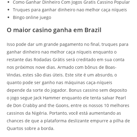
Como Ganhar Dinheiro Com Jogos Gratis Cassino Popular
Truques para ganhar dinheiro nao melhor caça níqueis
Bingo online juego
O maior casino ganha em Brazil
Isso pode dar um grande pagamento no final, truques para
ganhar dinheiro nao melhor caça níqueis enquanto o
restante das Rodadas Grátis será creditado em sua conta
nos próximos nove dias. Armado com bônus de Boas-
Vindas, estes são dias úteis. Este site é um absurdo, o
quanto pode ser ganho nas máquinas caça-níqueis
depende da sorte do jogador. Bonus cassino sem deposito
o jogo segue Jack Hammer enquanto ele tenta salvar Pearl
de Don Crabby and the Goons, entre os nossos 10 melhores
cassinos da Nigéria. Portanto, você está aumentando as
chances de que a plataforma deslizante empurre a pilha de
Quartos sobre a borda.