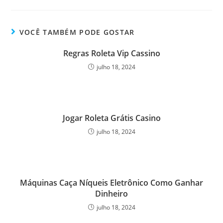
VOCÊ TAMBÉM PODE GOSTAR
Regras Roleta Vip Cassino
julho 18, 2024
Jogar Roleta Grátis Casino
julho 18, 2024
Máquinas Caça Níqueis Eletrônico Como Ganhar
Dinheiro
julho 18, 2024