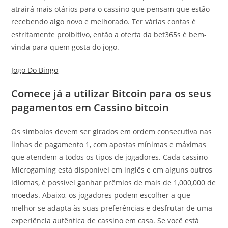
atrairá mais otários para o cassino que pensam que estão
recebendo algo novo e melhorado. Ter várias contas é
estritamente proibitivo, então a oferta da bet365s é bem-
vinda para quem gosta do jogo.
Jogo Do Bingo
Comece já a utilizar Bitcoin para os seus
pagamentos em Cassino bitcoin
Os símbolos devem ser girados em ordem consecutiva nas
linhas de pagamento 1, com apostas mínimas e máximas
que atendem a todos os tipos de jogadores. Cada cassino
Microgaming está disponível em inglês e em alguns outros
idiomas, é possível ganhar prêmios de mais de 1,000,000 de
moedas. Abaixo, os jogadores podem escolher a que
melhor se adapta às suas preferências e desfrutar de uma
experiência autêntica de cassino em casa. Se você está