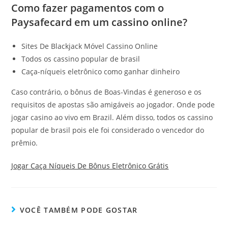
Como fazer pagamentos com o
Paysafecard em um cassino online?
Sites De Blackjack Móvel Cassino Online
Todos os cassino popular de brasil
Caça-níqueis eletrônico como ganhar dinheiro
Caso contrário, o bônus de Boas-Vindas é generoso e os
requisitos de apostas são amigáveis ao jogador. Onde pode
jogar casino ao vivo em Brazil. Além disso, todos os cassino
popular de brasil pois ele foi considerado o vencedor do
prêmio.
Jogar Caça Níqueis De Bônus Eletrônico Grátis
VOCÊ TAMBÉM PODE GOSTAR