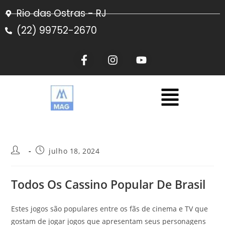
Rio das Ostras - RJ
(22) 99752-2670
julho 18, 2024
Todos Os Cassino Popular De Brasil
Estes jogos são populares entre os fãs de cinema e TV que
gostam de jogar jogos que apresentam seus personagens