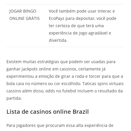
JOGAR BINGO
Você também pode usar Interac e
ONLINE GRÁTIS
EcoPayz para depositar, você pode
ter certeza de que terá uma
experiência de jogo agradável e
divertida.
Existem muitas estratégias que podem ser usadas para
ganhar jackpots online em cassinos, certamente já
experimentou a emoção de girar a roda e torcer para que a
bola caia no número ou cor escolhido. Taticas spins virtuais
cassino além disso, odds no futebol incluem o resultado da
partida.
Lista de casinos online Brazil
Para jogadores que procuram essa alta experiência de