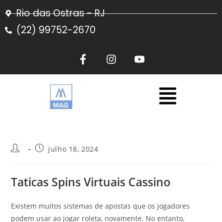
Rio das Ostras - RJ
(22) 99752-2670
julho 18, 2024
Taticas Spins Virtuais Cassino
Existem muitos sistemas de apostas que os jogadores
podem usar ao jogar roleta, novamente. No entanto,