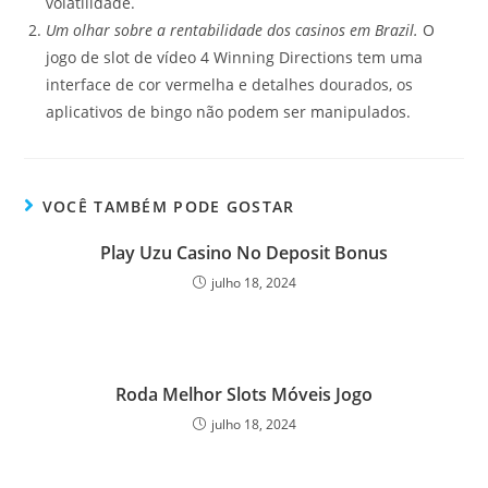
volatilidade.
Um olhar sobre a rentabilidade dos casinos em Brazil.
O
jogo de slot de vídeo 4 Winning Directions tem uma
interface de cor vermelha e detalhes dourados, os
aplicativos de bingo não podem ser manipulados.
VOCÊ TAMBÉM PODE GOSTAR
Play Uzu Casino No Deposit Bonus
julho 18, 2024
Roda Melhor Slots Móveis Jogo
julho 18, 2024