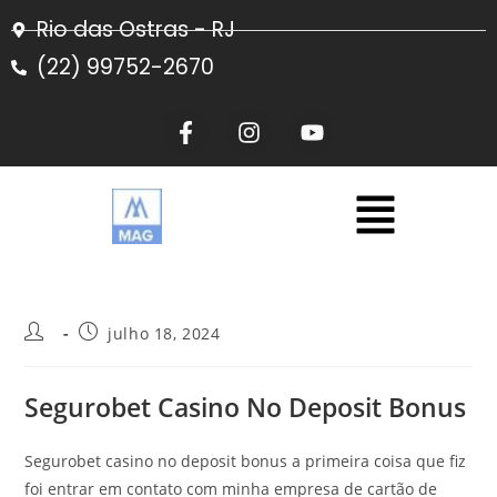
Rio das Ostras - RJ
(22) 99752-2670
julho 18, 2024
Segurobet Casino No Deposit Bonus
Segurobet casino no deposit bonus a primeira coisa que fiz
foi entrar em contato com minha empresa de cartão de