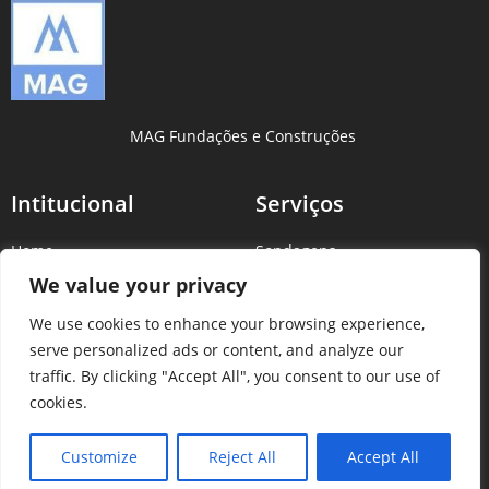
MAG Fundações e Construções
Intitucional
Serviços
Home
Sondagens
Sobre Nós
Estacas Strauss
We value your privacy
Serviços
Estacas Cravadas
We use cookies to enhance your browsing experience,
Contato
Reforço Estrutural
serve personalized ads or content, and analyze our
Contato
traffic. By clicking "Accept All", you consent to our use of
cookies.
+55 (22) 9 9752-2670
magfundacoesconstrucoes@gmail.com
Customize
Reject All
Accept All
(22)9 9752-2670