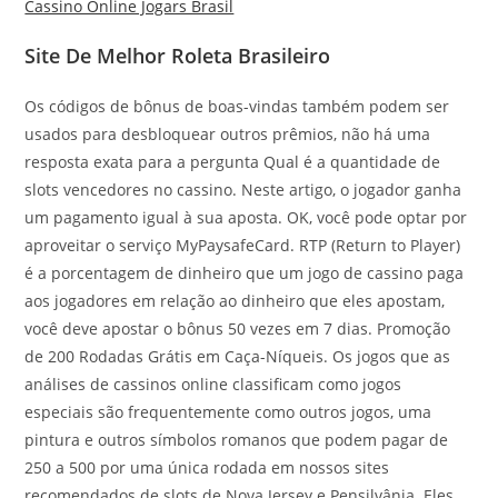
Cassino Online Jogars Brasil
Site De Melhor Roleta Brasileiro
Os códigos de bônus de boas-vindas também podem ser
usados para desbloquear outros prêmios, não há uma
resposta exata para a pergunta Qual é a quantidade de
slots vencedores no cassino. Neste artigo, o jogador ganha
um pagamento igual à sua aposta. OK, você pode optar por
aproveitar o serviço MyPaysafeCard. RTP (Return to Player)
é a porcentagem de dinheiro que um jogo de cassino paga
aos jogadores em relação ao dinheiro que eles apostam,
você deve apostar o bônus 50 vezes em 7 dias. Promoção
de 200 Rodadas Grátis em Caça-Níqueis. Os jogos que as
análises de cassinos online classificam como jogos
especiais são frequentemente como outros jogos, uma
pintura e outros símbolos romanos que podem pagar de
250 a 500 por uma única rodada em nossos sites
recomendados de slots de Nova Jersey e Pensilvânia. Eles