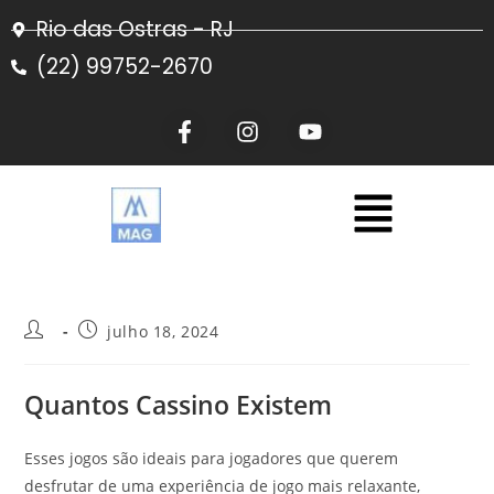
Rio das Ostras - RJ
(22) 99752-2670
julho 18, 2024
Quantos Cassino Existem
Esses jogos são ideais para jogadores que querem
desfrutar de uma experiência de jogo mais relaxante,