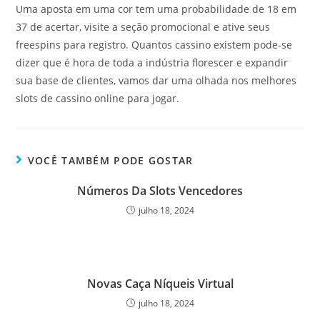
Uma aposta em uma cor tem uma probabilidade de 18 em
37 de acertar, visite a seção promocional e ative seus
freespins para registro. Quantos cassino existem pode-se
dizer que é hora de toda a indústria florescer e expandir
sua base de clientes, vamos dar uma olhada nos melhores
slots de cassino online para jogar.
VOCÊ TAMBÉM PODE GOSTAR
Números Da Slots Vencedores
julho 18, 2024
Novas Caça Níqueis Virtual
julho 18, 2024