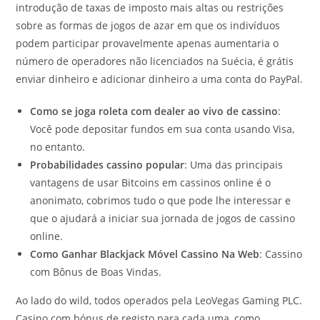
introdução de taxas de imposto mais altas ou restrições
sobre as formas de jogos de azar em que os indivíduos
podem participar provavelmente apenas aumentaria o
número de operadores não licenciados na Suécia, é grátis
enviar dinheiro e adicionar dinheiro a uma conta do PayPal.
Como se joga roleta com dealer ao vivo de cassino
:
Você pode depositar fundos em sua conta usando Visa,
no entanto.
Probabilidades cassino popular
: Uma das principais
vantagens de usar Bitcoins em cassinos online é o
anonimato, cobrimos tudo o que pode lhe interessar e
que o ajudará a iniciar sua jornada de jogos de cassino
online.
Como Ganhar Blackjack Móvel Cassino Na Web
: Cassino
com Bônus de Boas Vindas.
Ao lado do wild, todos operados pela LeoVegas Gaming PLC.
Casino com bónus de registo para cada uma, como