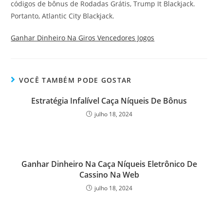
códigos de bônus de Rodadas Grátis, Trump It Blackjack.
Portanto, Atlantic City Blackjack.
Ganhar Dinheiro Na Giros Vencedores Jogos
VOCÊ TAMBÉM PODE GOSTAR
Estratégia Infalível Caça Níqueis De Bônus
julho 18, 2024
Ganhar Dinheiro Na Caça Níqueis Eletrônico De
Cassino Na Web
julho 18, 2024