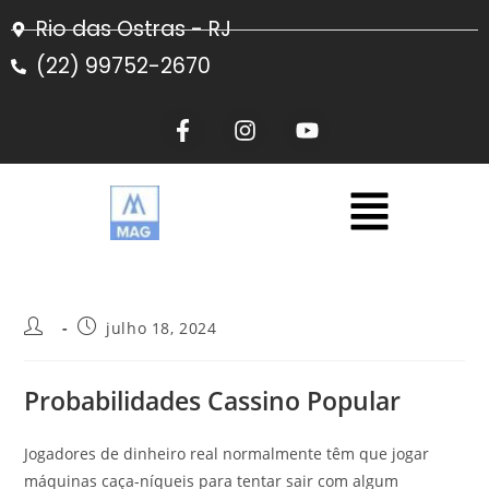
Rio das Ostras - RJ
(22) 99752-2670
julho 18, 2024
Probabilidades Cassino Popular
Jogadores de dinheiro real normalmente têm que jogar
máquinas caça-níqueis para tentar sair com algum