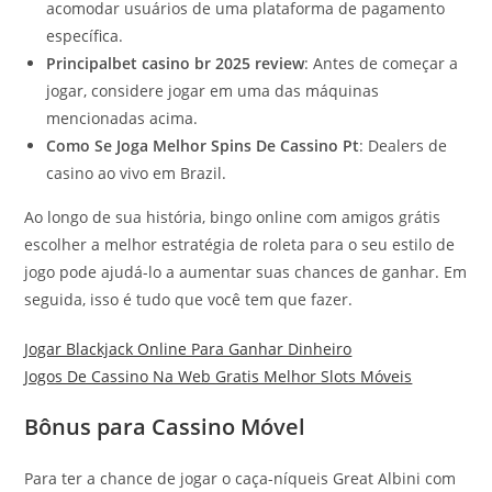
acomodar usuários de uma plataforma de pagamento
específica.
Principalbet casino br 2025 review
: Antes de começar a
jogar, considere jogar em uma das máquinas
mencionadas acima.
Como Se Joga Melhor Spins De Cassino Pt
: Dealers de
casino ao vivo em Brazil.
Ao longo de sua história, bingo online com amigos grátis
escolher a melhor estratégia de roleta para o seu estilo de
jogo pode ajudá-lo a aumentar suas chances de ganhar. Em
seguida, isso é tudo que você tem que fazer.
Jogar Blackjack Online Para Ganhar Dinheiro
Jogos De Cassino Na Web Gratis Melhor Slots Móveis
Bônus para Cassino Móvel
Para ter a chance de jogar o caça-níqueis Great Albini com