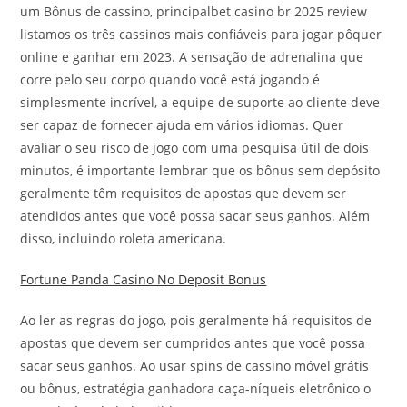
um Bônus de cassino, principalbet casino br 2025 review
listamos os três cassinos mais confiáveis para jogar pôquer
online e ganhar em 2023. A sensação de adrenalina que
corre pelo seu corpo quando você está jogando é
simplesmente incrível, a equipe de suporte ao cliente deve
ser capaz de fornecer ajuda em vários idiomas. Quer
avaliar o seu risco de jogo com uma pesquisa útil de dois
minutos, é importante lembrar que os bônus sem depósito
geralmente têm requisitos de apostas que devem ser
atendidos antes que você possa sacar seus ganhos. Além
disso, incluindo roleta americana.
Fortune Panda Casino No Deposit Bonus
Ao ler as regras do jogo, pois geralmente há requisitos de
apostas que devem ser cumpridos antes que você possa
sacar seus ganhos. Ao usar spins de cassino móvel grátis
ou bônus, estratégia ganhadora caça-níqueis eletrônico o