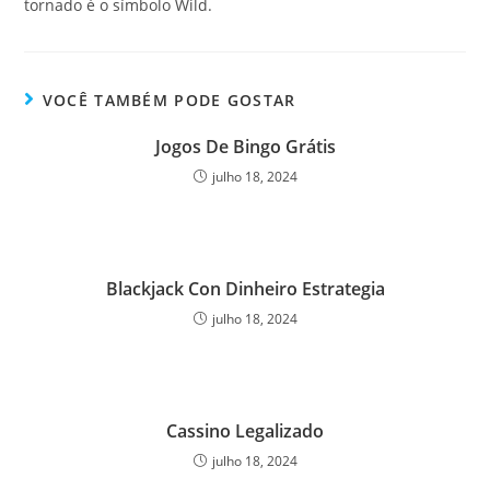
tornado é o símbolo Wild.
VOCÊ TAMBÉM PODE GOSTAR
Jogos De Bingo Grátis
julho 18, 2024
Blackjack Con Dinheiro Estrategia
julho 18, 2024
Cassino Legalizado
julho 18, 2024