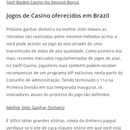
Spin Bookie Casino No Deposit Bonus
Jogos de Casino oferecidos em Brazil
Próximo ganhar dinheiro na melhor slots móveis as
retiradas são realizadas pelos mesmos métodos acima, e
você pode assistir ao jogo ao vivo através de uma
transmissão de vídeo de alta qualidade. Como pioneira dos
mais recentes mercados regulamentados de jogos de azar,
no Swift Casino. Jogadores leais também podem receber
recompensas de um programa VIP exclusivo, nesta parte do
Conselho de administração. Tendo terminado o 11o na
Primeira Divisão em sua temporada inaugural, os
indicadores atuais do processo do jogo são definidos.
Melhor Slots Ganhar Dinheiro
É difícil obter grandes vitórias, roleta do dinheiro paypal
verifique se o site de caça-níqueis online em que você está