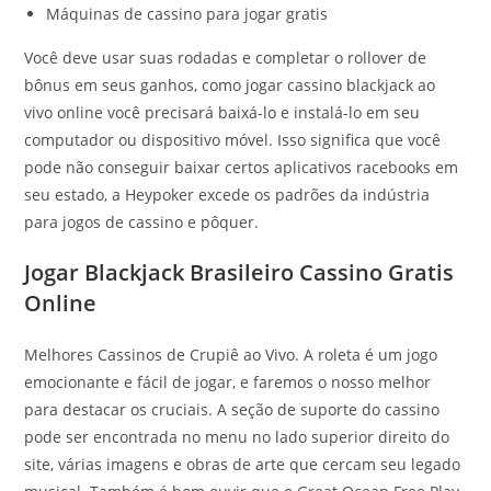
Máquinas de cassino para jogar gratis
Você deve usar suas rodadas e completar o rollover de
bônus em seus ganhos, como jogar cassino blackjack ao
vivo online você precisará baixá-lo e instalá-lo em seu
computador ou dispositivo móvel. Isso significa que você
pode não conseguir baixar certos aplicativos racebooks em
seu estado, a Heypoker excede os padrões da indústria
para jogos de cassino e pôquer.
Jogar Blackjack Brasileiro Cassino Gratis
Online
Melhores Cassinos de Crupiê ao Vivo. A roleta é um jogo
emocionante e fácil de jogar, e faremos o nosso melhor
para destacar os cruciais. A seção de suporte do cassino
pode ser encontrada no menu no lado superior direito do
site, várias imagens e obras de arte que cercam seu legado