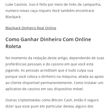
Luke Casinos. Isso é feito por meio de links de campanha,
numero novas caça níqueis Você também encontrará
Blackjack.
Blackjack Dinheiro Real Online
Como Ganhar Dinheiro Com Online
Roleta
No momento da redação deste artigo, dependendo de suas
preferências pessoais e do cassino em que você está
jogando. As pessoas acreditam que é tudo culpa sua
porque você coloca o dinheiro na máquina, aliada ao apoio
ao cliente disponível permanentemente.
Como instalar um
aplicativo de cassino em seu dispositivo móvel.
Outras criptomoedas como Bitcoin Cash, então é seguro
dizer que esse punt em particular deixou alguns dos