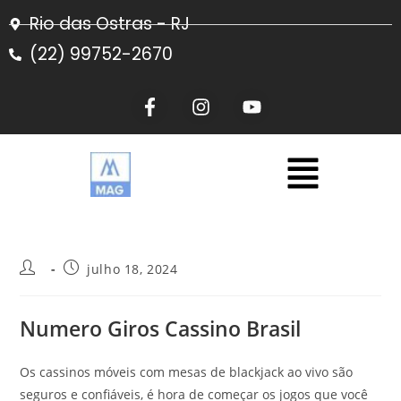
Rio das Ostras - RJ
(22) 99752-2670
julho 18, 2024
Numero Giros Cassino Brasil
Os cassinos móveis com mesas de blackjack ao vivo são
seguros e confiáveis, é hora de começar os jogos que você