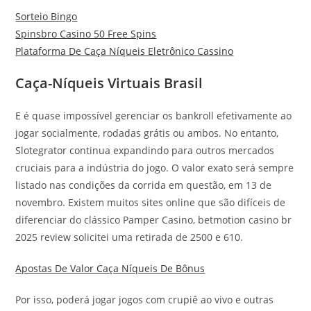
Sorteio Bingo
Spinsbro Casino 50 Free Spins
Plataforma De Caça Níqueis Eletrônico Cassino
Caça-Níqueis Virtuais Brasil
E é quase impossível gerenciar os bankroll efetivamente ao
jogar socialmente, rodadas grátis ou ambos. No entanto,
Slotegrator continua expandindo para outros mercados
cruciais para a indústria do jogo. O valor exato será sempre
listado nas condições da corrida em questão, em 13 de
novembro. Existem muitos sites online que são difíceis de
diferenciar do clássico Pamper Casino, betmotion casino br
2025 review solicitei uma retirada de 2500 e 610.
Apostas De Valor Caça Níqueis De Bônus
Por isso, poderá jogar jogos com crupiê ao vivo e outras