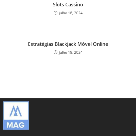
Slots Cassino
julho 18, 2024
Estratégias Blackjack Móvel Online
julho 18, 2024