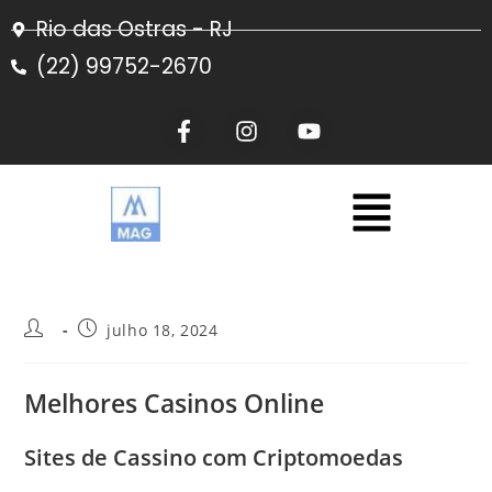
Rio das Ostras - RJ
(22) 99752-2670
julho 18, 2024
Melhores Casinos Online
Sites de Cassino com Criptomoedas