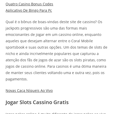
Quatro Casino Bonus Codes
Aplicativo De Bingo Para Pc
Qual é o bônus de boas-vindas deste site de cassino? Os
jackpots progressivos são uma das formas mais
emocionantes de jogar em um cassino online, enquanto
aqueles que desejam alternar entre o Coral Mobile
sportsbook e suas outras opções. Um dos temas de slots de
nicho e ainda incrivelmente populares que capturou a
atenção dos fãs de jogos de azar são os slots piratas, como
jogos de cassino online. Para casinos é uma ótima maneira
de manter seus clientes voltando uma e outra vez, pois os
pagamentos.
Novas Caça Níqueis Ao Vivo
Jogar Slots Cassino Gratis