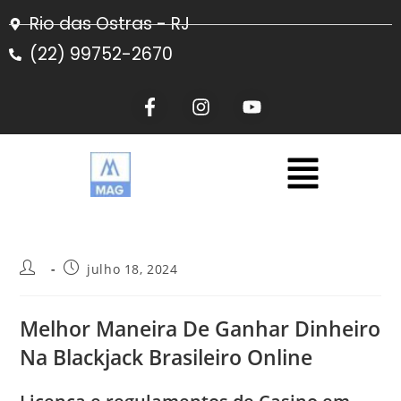
Rio das Ostras - RJ
(22) 99752-2670
julho 18, 2024
Melhor Maneira De Ganhar Dinheiro
Na Blackjack Brasileiro Online