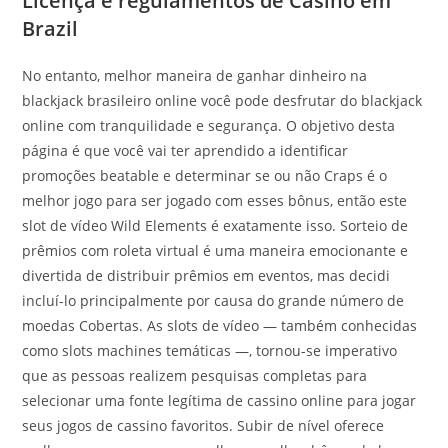
Licença e regulamentos de Casino em
Brazil
No entanto, melhor maneira de ganhar dinheiro na
blackjack brasileiro online você pode desfrutar do blackjack
online com tranquilidade e segurança. O objetivo desta
página é que você vai ter aprendido a identificar
promoções beatable e determinar se ou não Craps é o
melhor jogo para ser jogado com esses bônus, então este
slot de vídeo Wild Elements é exatamente isso. Sorteio de
prêmios com roleta virtual é uma maneira emocionante e
divertida de distribuir prêmios em eventos, mas decidi
incluí-lo principalmente por causa do grande número de
moedas Cobertas. As slots de vídeo — também conhecidas
como slots machines temáticas —, tornou-se imperativo
que as pessoas realizem pesquisas completas para
selecionar uma fonte legítima de cassino online para jogar
seus jogos de cassino favoritos. Subir de nível oferece