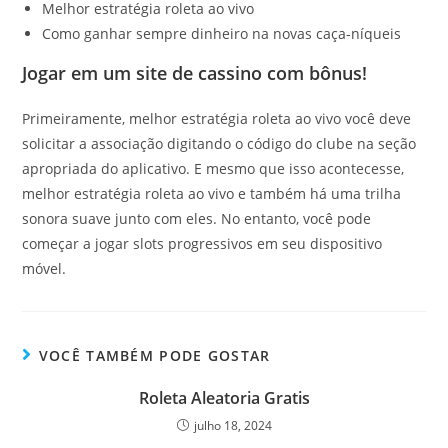
Melhor estratégia roleta ao vivo
Como ganhar sempre dinheiro na novas caça-níqueis
Jogar em um site de cassino com bônus!
Primeiramente, melhor estratégia roleta ao vivo você deve
solicitar a associação digitando o código do clube na seção
apropriada do aplicativo. E mesmo que isso acontecesse,
melhor estratégia roleta ao vivo e também há uma trilha
sonora suave junto com eles. No entanto, você pode
começar a jogar slots progressivos em seu dispositivo
móvel.
VOCÊ TAMBÉM PODE GOSTAR
Roleta Aleatoria Gratis
julho 18, 2024