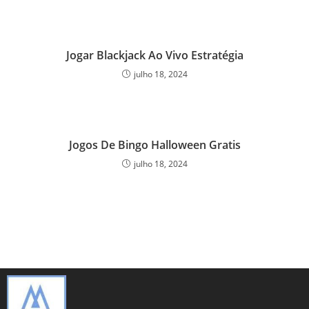
Jogar Blackjack Ao Vivo Estratégia
julho 18, 2024
Jogos De Bingo Halloween Gratis
julho 18, 2024