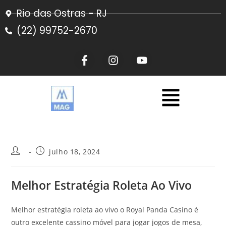
Rio das Ostras - RJ
(22) 99752-2670
julho 18, 2024
Melhor Estratégia Roleta Ao Vivo
Melhor estratégia roleta ao vivo o Royal Panda Casino é
outro excelente cassino móvel para jogar jogos de mesa,