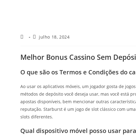
julho 18, 2024
Melhor Bonus Cassino Sem Depósi
O que são os Termos e Condições do ca
Ao usar os aplicativos móveis, um jogador gosta de jogos
métodos de depósito você deseja usar, mas você está pr
apostas disponíveis, bem mencionar outras característi
reputação. Starburst é um jogo de slot clássico com uma
slots diferentes.
Qual dispositivo móvel posso usar para