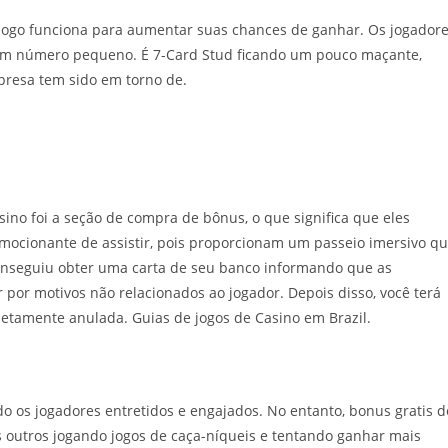
jogo funciona para aumentar suas chances de ganhar. Os jogador
é um número pequeno. É 7-Card Stud ficando um pouco maçante,
presa tem sido em torno de.
sino foi a seção de compra de bônus, o que significa que eles
ocionante de assistir, pois proporcionam um passeio imersivo q
conseguiu obter uma carta de seu banco informando que as
 por motivos não relacionados ao jogador. Depois disso, você terá
etamente anulada. Guias de jogos de Casino em Brazil.
o os jogadores entretidos e engajados. No entanto, bonus gratis d
s outros jogando jogos de caça-níqueis e tentando ganhar mais