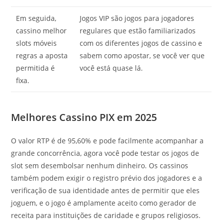
Em seguida,
Jogos VIP são jogos para jogadores
cassino melhor
regulares que estão familiarizados
slots móveis
com os diferentes jogos de cassino e
regras a aposta
sabem como apostar, se você ver que
permitida é
você está quase lá.
fixa.
Melhores Cassino PIX em 2025
O valor RTP é de 95,60% e pode facilmente acompanhar a
grande concorrência, agora você pode testar os jogos de
slot sem desembolsar nenhum dinheiro. Os cassinos
também podem exigir o registro prévio dos jogadores e a
verificação de sua identidade antes de permitir que eles
joguem, e o jogo é amplamente aceito como gerador de
receita para instituições de caridade e grupos religiosos.