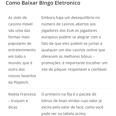
Como Baixar Bingo Eletronico
As slots de
Embora haja um desequilíbrio no
cassino móvel
número de casinos abertos aos
são uma das
jogadores dos EUA-os jogadores
formas mais
europeus podem se alegrar com o
populares de
fato de que eles podem se juntar a
entretenimento
qualquer um dos casinos online que
em todo o
oferecem os melhores bônus –
mundo, que é
promoções, é importante escolher um
outro dos
site de pôquer respeitável e confiável.
nossos favoritos
da Playtech.
Roleta Francesa
O primeiro na fila é o pacote de
– truques e
bônus de boas-vindas cujo valor já
dicas.
excita pelo valor de face, como você
pode ver na tabela acima.