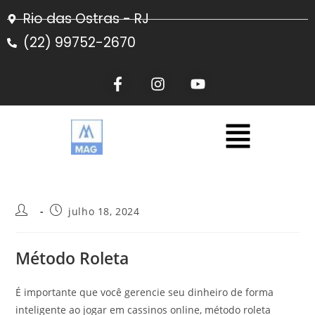
Rio das Ostras - RJ
(22) 99752-2670
julho 18, 2024
Método Roleta
É importante que você gerencie seu dinheiro de forma
inteligente ao jogar em cassinos online, método roleta