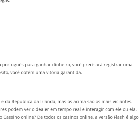
egas.
m português para ganhar dinheiro, você precisará registrar uma
ito, você obtém uma vitória garantida.
e da República da Irlanda, mas os acima são os mais viciantes.
res podem ver o dealer em tempo real e interagir com ele ou ela,
Cassino online? De todos os casinos online, a versão Flash é algo