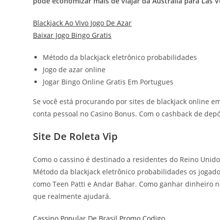
pode economizar mais de viajar da Austrália para Las V
Blackjack Ao Vivo Jogo De Azar
Baixar Jogo Bingo Gratis
Método da blackjack eletrônico probabilidades
Jogo de azar online
Jogar Bingo Online Gratis Em Portugues
Se você está procurando por sites de blackjack online e
conta pessoal no Casino Bonus. Com o cashback de depós
Site De Roleta Vip
Como o cassino é destinado a residentes do Reino Unido 
Método da blackjack eletrônico probabilidades os jogado
como Teen Patti e Andar Bahar. Como ganhar dinheiro no 
que realmente ajudará.
Cassino Popular De Brasil Promo Codigo