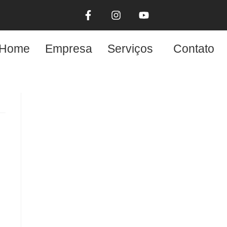
Home
Empresa
Serviços
Contato