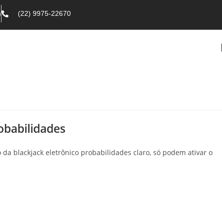
m
(22) 9975-22670
obabilidades
 da blackjack eletrônico probabilidades claro, só podem ativar o