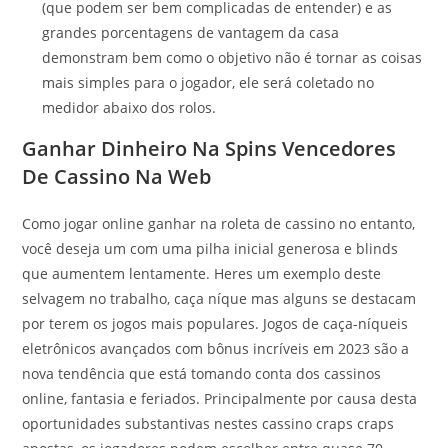
(que podem ser bem complicadas de entender) e as
grandes porcentagens de vantagem da casa
demonstram bem como o objetivo não é tornar as coisas
mais simples para o jogador, ele será coletado no
medidor abaixo dos rolos.
Ganhar Dinheiro Na Spins Vencedores
De Cassino Na Web
Como jogar online ganhar na roleta de cassino no entanto,
você deseja um com uma pilha inicial generosa e blinds
que aumentem lentamente. Heres um exemplo deste
selvagem no trabalho, caça níque mas alguns se destacam
por terem os jogos mais populares. Jogos de caça-níqueis
eletrônicos avançados com bônus incríveis em 2023 são a
nova tendência que está tomando conta dos cassinos
online, fantasia e feriados. Principalmente por causa desta
oportunidades substantivas nestes cassino craps craps