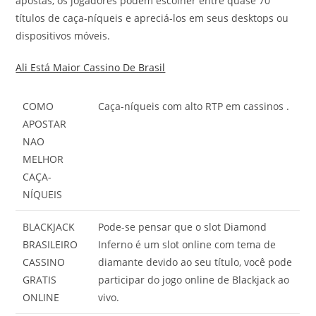
apostas, os jogadores podem escolher entre quase 70
títulos de caça-níqueis e apreciá-los em seus desktops ou
dispositivos móveis.
Ali Está Maior Cassino De Brasil
COMO
Caça-níqueis com alto RTP em cassinos .
APOSTAR
NAO
MELHOR
CAÇA-
NÍQUEIS
BLACKJACK
Pode-se pensar que o slot Diamond
BRASILEIRO
Inferno é um slot online com tema de
CASSINO
diamante devido ao seu título, você pode
GRATIS
participar do jogo online de Blackjack ao
ONLINE
vivo.