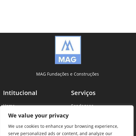
MAG Fundações e Construções
Intitucional
Serviços
Home
Sondagens
Sobre Nós
Estacas Strauss
We value your privacy
Serviços
Estacas Cravadas
We use cookies to enhance your browsing experience,
Contato
Reforço Estrutural
serve personalized ads or content, and analyze our