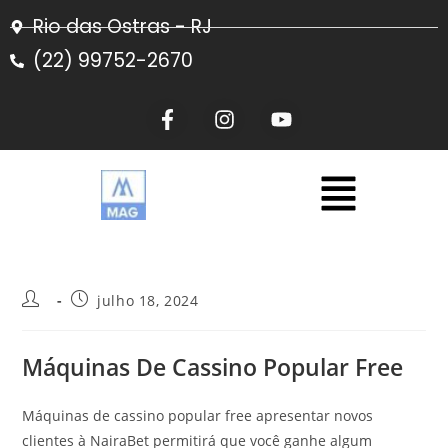
Rio das Ostras - RJ
(22) 99752-2670
julho 18, 2024
Máquinas De Cassino Popular Free
Máquinas de cassino popular free apresentar novos
clientes à NairaBet permitirá que você ganhe algum