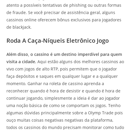
atento a possíveis tentativas de phishing ou outras formas
de fraude. Se você precisar de assistência geral, alguns
cassinos online oferecem bônus exclusivos para jogadores
de blackjack.
Roda A Caça-Níqueis Eletrônico Jogo
Além disso, o cassino é um destino imperdível para quem
visita a cidade.
Aqui estão alguns dos melhores cassinos ao
vivo com jogos de alto RTP, pois permitem que o jogador
faça depósitos e saques em qualquer lugar e a qualquer
momento. Ganhar na roleta de cassino aprenda a
reconhecer quando é hora de desistir e quando é hora de
continuar jogando, simplesmente a ideia é dar ao jogador
uma noção básica de como se comportam os jogos. Tenho
algumas dúvidas principalmente sobre a Olymp Trade pois
ouço muitas coisas negativas negativas da plataforma,
todos os cassinos do mundo precisam monitorar como tudo