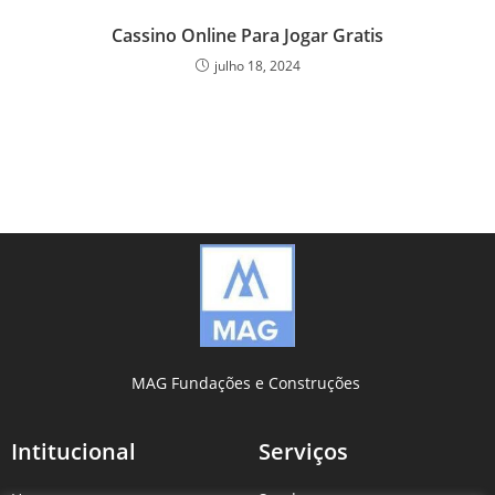
Cassino Online Para Jogar Gratis
julho 18, 2024
MAG Fundações e Construções
Intitucional
Serviços