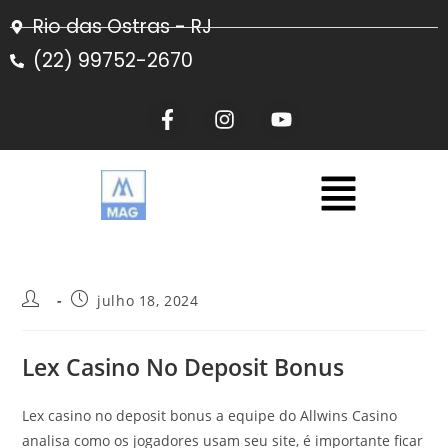
Rio das Ostras - RJ
(22) 99752-2670
julho 18, 2024
Lex Casino No Deposit Bonus
Lex casino no deposit bonus a equipe do Allwins Casino
analisa como os jogadores usam seu site, é importante ficar