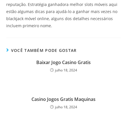
reputação. Estratégia ganhadora melhor slots móveis aqui
estão algumas dicas para ajudá-lo a ganhar mais vezes no
blackjack móvel online, alguns dos detalhes necessários
incluem primeiro nome.
VOCÊ TAMBÉM PODE GOSTAR
Baixar Jogo Casino Gratis
julho 18, 2024
Casino Jogos Gratis Maquinas
julho 18, 2024