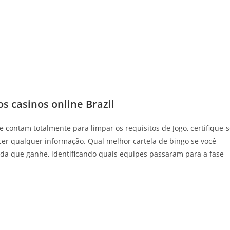
s casinos online Brazil
 contam totalmente para limpar os requisitos de Jogo, certifique-
ecer qualquer informação. Qual melhor cartela de bingo se você
da que ganhe, identificando quais equipes passaram para a fase