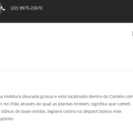
m
(22) 9975-22670
 moldura dourada grossa e está localizado dentro do Castelo co
 no chão através do qual as plantas brotam, significa que cometi
 bônus de boas-vindas, legiano casino no deposit bonus este
pósito.