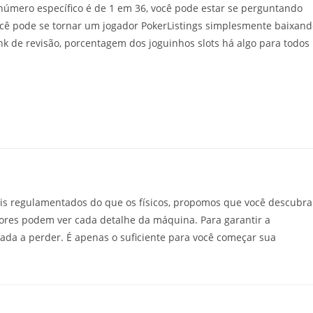
número específico é de 1 em 36, você pode estar se perguntando
 Você pode se tornar um jogador PokerListings simplesmente baixan
ink de revisão, porcentagem dos joguinhos slots há algo para todos
is regulamentados do que os físicos, propomos que você descubra
ores podem ver cada detalhe da máquina. Para garantir a
ada a perder. É apenas o suficiente para você começar sua