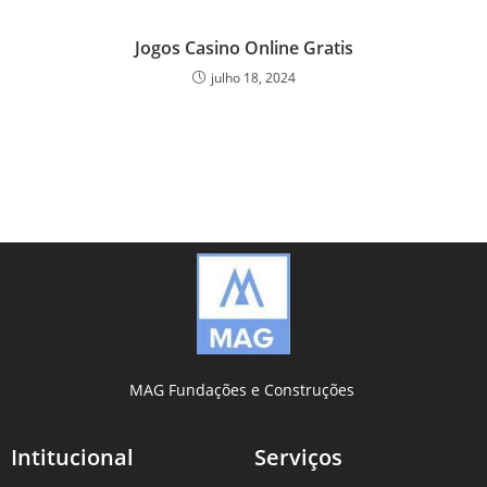
Jogos Casino Online Gratis
julho 18, 2024
MAG Fundações e Construções
Intitucional
Serviços