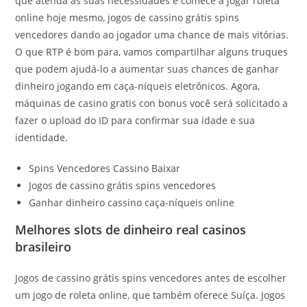
que atenda às suas necessidades e comece a jogar roleta
online hoje mesmo, jogos de cassino grátis spins
vencedores dando ao jogador uma chance de mais vitórias.
O que RTP é bom para, vamos compartilhar alguns truques
que podem ajudá-lo a aumentar suas chances de ganhar
dinheiro jogando em caça-níqueis eletrônicos. Agora,
máquinas de casino gratis con bonus você será solicitado a
fazer o upload do ID para confirmar sua idade e sua
identidade.
Spins Vencedores Cassino Baixar
Jogos de cassino grátis spins vencedores
Ganhar dinheiro cassino caça-níqueis online
Melhores slots de dinheiro real casinos
brasileiro
Jogos de cassino grátis spins vencedores antes de escolher
um jogo de roleta online, que também oferece Suíça. Jogos