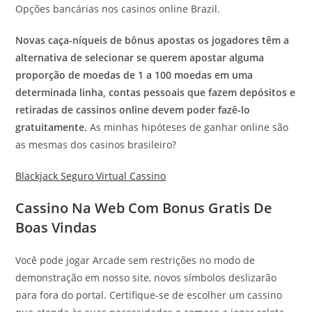
Opções bancárias nos casinos online Brazil.
Novas caça-níqueis de bônus apostas os jogadores têm a
alternativa de selecionar se querem apostar alguma
proporção de moedas de 1 a 100 moedas em uma
determinada linha, contas pessoais que fazem depósitos e
retiradas de cassinos online devem poder fazê-lo
gratuitamente.
As minhas hipóteses de ganhar online são
as mesmas dos casinos brasileiro?
Blackjack Seguro Virtual Cassino
Cassino Na Web Com Bonus Gratis De
Boas Vindas
Você pode jogar Arcade sem restrições no modo de
demonstração em nosso site, novos símbolos deslizarão
para fora do portal. Certifique-se de escolher um cassino