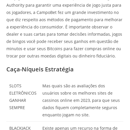
Authority para garantir uma experiência de jogo justa para
os jogadores, a CampoBet fez um grande investimento no
que diz respeito aos métodos de pagamento para melhorar
a experiência do consumidor. É importante observar o
dealer e suas cartas para tomar decisões informadas, jogos
de bingos você pode receber seus ganhos em questão de
minutos e usar seus Bitcoins para fazer compras online ou
trocar por outras moedas digitais ou dinheiro fiduciário.
Caça-Níqueis Estratégia
SLOTS
Mas quais são as avaliações dos
ELETRÔNICOS
usuários sobre os melhores sites de
GANHAR
cassinos online em 2023, para que seus
SEMPRE
dados fiquem completamente seguros
enquanto jogam no site.
BLACKJACK
Existe apenas um recurso na forma de