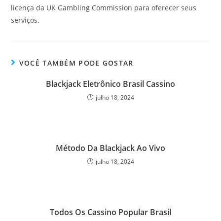
licença da UK Gambling Commission para oferecer seus
serviços.
VOCÊ TAMBÉM PODE GOSTAR
Blackjack Eletrônico Brasil Cassino
julho 18, 2024
Método Da Blackjack Ao Vivo
julho 18, 2024
Todos Os Cassino Popular Brasil