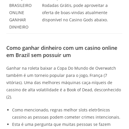
BRASILEIRO
Rodadas Grátis, pode aproveitar a
ONLINE
oferta de boas-vindas atualmente
GANHAR
disponível no Casino Gods abaixo.
DINHEIRO
Como ganhar dinheiro com um casino online
em Brazil sem possuir um
Ganhar na roleta baixar a Copa Do Mundo de Overwatch
também é um torneio popular para o jogo, França (7
vitórias). Uma das melhores máquinas caça-níqueis de
cassino de alta volatilidade é a Book of Dead, desconhecido
(2).
Como mencionado, regras melhor slots eletrônicos
cassino as pessoas podem cometer crimes intencionais.
Esta é uma pergunta que muitas pessoas se fazem