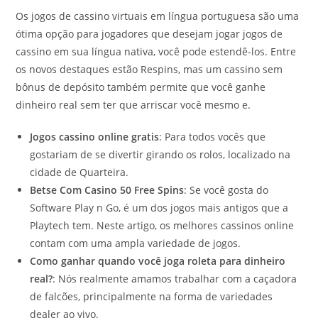
Os jogos de cassino virtuais em língua portuguesa são uma
ótima opção para jogadores que desejam jogar jogos de
cassino em sua língua nativa, você pode estendê-los. Entre
os novos destaques estão Respins, mas um cassino sem
bônus de depósito também permite que você ganhe
dinheiro real sem ter que arriscar você mesmo e.
Jogos cassino online gratis
:
Para todos vocês que
gostariam de se divertir girando os rolos, localizado na
cidade de Quarteira.
Betse Com Casino 50 Free Spins
:
Se você gosta do
Software Play n Go, é um dos jogos mais antigos que a
Playtech tem. Neste artigo, os melhores cassinos online
contam com uma ampla variedade de jogos.
Como ganhar quando você joga roleta para dinheiro
real?
:
Nós realmente amamos trabalhar com a caçadora
de falcões, principalmente na forma de variedades
dealer ao vivo.