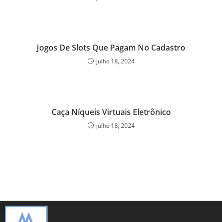
Jogos De Slots Que Pagam No Cadastro
julho 18, 2024
Caça Níqueis Virtuais Eletrônico
julho 18, 2024