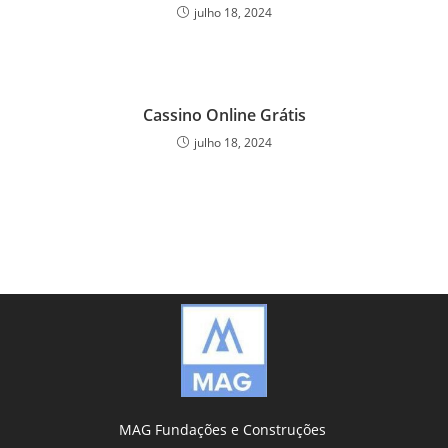
julho 18, 2024
Cassino Online Grátis
julho 18, 2024
MAG Fundações e Construções