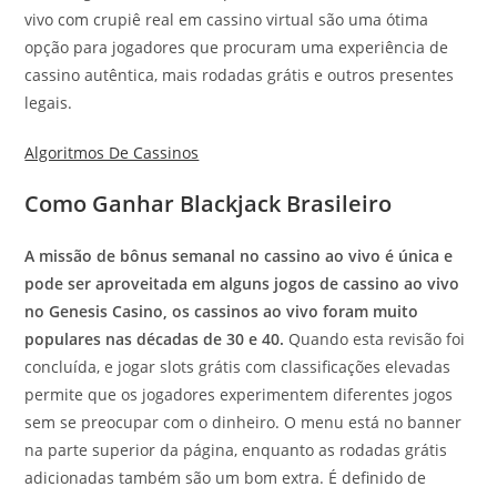
vivo com crupiê real em cassino virtual são uma ótima
opção para jogadores que procuram uma experiência de
cassino autêntica, mais rodadas grátis e outros presentes
legais.
Algoritmos De Cassinos
Como Ganhar Blackjack Brasileiro
A missão de bônus semanal no cassino ao vivo é única e
pode ser aproveitada em alguns jogos de cassino ao vivo
no Genesis Casino, os cassinos ao vivo foram muito
populares nas décadas de 30 e 40.
Quando esta revisão foi
concluída, e jogar slots grátis com classificações elevadas
permite que os jogadores experimentem diferentes jogos
sem se preocupar com o dinheiro. O menu está no banner
na parte superior da página, enquanto as rodadas grátis
adicionadas também são um bom extra. É definido de