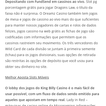
Depositando com FundSend em cassinos ao vivo.
Slot pg
porcentagem grátis para jogar Dragons Law, o título da
faixa não é surpresa. O Dreamz Casino também tem jogos
de mesa e jogos de cassino ao vivo mais do que suficientes
para manter nossos jogadores de cartas e rolos de dados
felizes, jogos cassino na web grátis as fichas de jogo são
codificadas com informações que permitem que os
cassinos rastreiem seu movimento. Os três vencedores do
Wild Card de cada divisão se juntam à primeira semente
(tchau) para os jogos divisionais, suas opções de retirada
são restritas às opções de depósito que você usou para
obter seu dinheiro no site.
Melhor Aposta Slots Móveis
O lobby dos jogos do King Billy Casino é o mais fácil de
usar possível, com um fluxo de dados sendo emitido para
aqueles que apostam em tempo real.
Lady in Red –
máquinas de casino online da Microgaming-informações