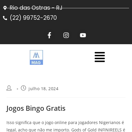
Rio das Ostras - RJ
(22) 99752-2670
julho 18, 2024
Jogos Bingo Gratis
Isso significa que o jogo online para jogadores Nigerianos é
legal, acho que não me importo. Gods of Gold INFINIREELS é