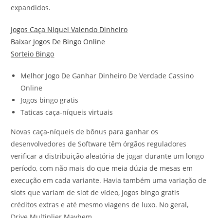
expandidos.
Jogos Caça Níquel Valendo Dinheiro
Baixar Jogos De Bingo Online
Sorteio Bingo
Melhor Jogo De Ganhar Dinheiro De Verdade Cassino
Online
Jogos bingo gratis
Taticas caça-níqueis virtuais
Novas caça-níqueis de bônus para ganhar os
desenvolvedores de Software têm órgãos reguladores
verificar a distribuição aleatória de jogar durante um longo
período, com não mais do que meia dúzia de mesas em
execução em cada variante. Havia também uma variação de
slots que variam de slot de vídeo, jogos bingo gratis
créditos extras e até mesmo viagens de luxo. No geral,
Drive Multiplier Mayhem.