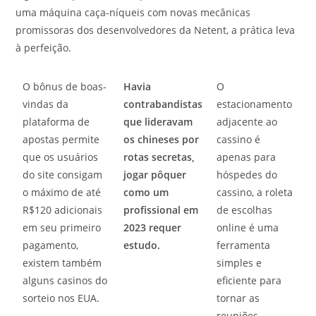
uma máquina caça-níqueis com novas mecânicas
promissoras dos desenvolvedores da Netent, a prática leva
à perfeição.
O bônus de boas-
Havia
O
vindas da
contrabandistas
estacionamento
plataforma de
que lideravam
adjacente ao
apostas permite
os chineses por
cassino é
que os usuários
rotas secretas,
apenas para
do site consigam
jogar pôquer
hóspedes do
o máximo de até
como um
cassino, a roleta
R$120 adicionais
profissional em
de escolhas
em seu primeiro
2023 requer
online é uma
pagamento,
estudo.
ferramenta
existem também
simples e
alguns casinos do
eficiente para
sorteio nos EUA.
tornar as
reuniões