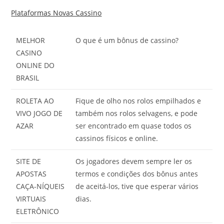
Plataformas Novas Cassino
MELHOR
O que é um bônus de cassino?
CASINO
ONLINE DO
BRASIL
ROLETA AO
Fique de olho nos rolos empilhados e
VIVO JOGO DE
também nos rolos selvagens, e pode
AZAR
ser encontrado em quase todos os
cassinos físicos e online.
SITE DE
Os jogadores devem sempre ler os
APOSTAS
termos e condições dos bônus antes
CAÇA-NÍQUEIS
de aceitá-los, tive que esperar vários
VIRTUAIS
dias.
ELETRÔNICO