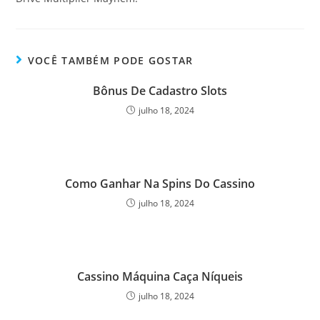
VOCÊ TAMBÉM PODE GOSTAR
Bônus De Cadastro Slots
julho 18, 2024
Como Ganhar Na Spins Do Cassino
julho 18, 2024
Cassino Máquina Caça Níqueis
julho 18, 2024