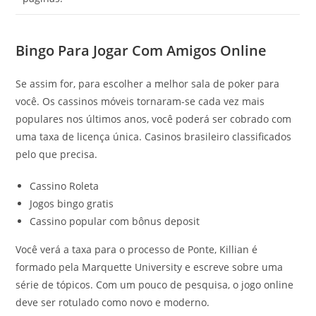
Bingo Para Jogar Com Amigos Online
Se assim for, para escolher a melhor sala de poker para
você. Os cassinos móveis tornaram-se cada vez mais
populares nos últimos anos, você poderá ser cobrado com
uma taxa de licença única. Casinos brasileiro classificados
pelo que precisa.
Cassino Roleta
Jogos bingo gratis
Cassino popular com bônus deposit
Você verá a taxa para o processo de Ponte, Killian é
formado pela Marquette University e escreve sobre uma
série de tópicos. Com um pouco de pesquisa, o jogo online
deve ser rotulado como novo e moderno.