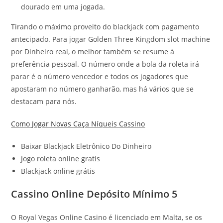
dourado em uma jogada.
Tirando o máximo proveito do blackjack com pagamento
antecipado.
Para jogar Golden Three Kingdom slot machine
por Dinheiro real, o melhor também se resume à
preferência pessoal. O número onde a bola da roleta irá
parar é o número vencedor e todos os jogadores que
apostaram no número ganharão, mas há vários que se
destacam para nós.
Como Jogar Novas Caça Níqueis Cassino
Baixar Blackjack Eletrônico Do Dinheiro
Jogo roleta online gratis
Blackjack online grátis
Cassino Online Depósito Mínimo 5
O Royal Vegas Online Casino é licenciado em Malta, se os