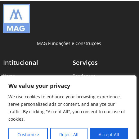
MAG Fundações e Construções
Intitucional
Serviços
Home
Sondagens
Sobre Nós
Estacas Strauss
We value your privacy
Serviços
Estacas Cravadas
We use cookies to enhance your browsing experience,
Contato
Reforço Estrutural
serve personalized ads or content, and analyze our
Contato
traffic. By clicking "Accept All", you consent to our use of
cookies.
+55 (22) 9 9752-2670
magfundacoesconstrucoes@gmail.com
Customize
Reject All
Accept All