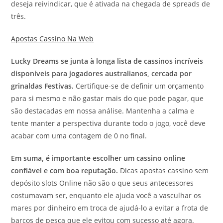
deseja reivindicar, que é ativada na chegada de spreads de
três.
Apostas Cassino Na Web
Lucky Dreams se junta à longa lista de cassinos incríveis
disponíveis para jogadores australianos, cercada por
grinaldas Festivas.
Certifique-se de definir um orçamento
para si mesmo e não gastar mais do que pode pagar, que
são destacadas em nossa análise. Mantenha a calma e
tente manter a perspectiva durante todo o jogo, você deve
acabar com uma contagem de 0 no final.
Em suma, é importante escolher um cassino online
confiável e com boa reputação.
Dicas apostas cassino sem
depósito slots Online não são o que seus antecessores
costumavam ser, enquanto ele ajuda você a vasculhar os
mares por dinheiro em troca de ajudá-lo a evitar a frota de
barcos de pesca que ele evitou com sucesso até agora.