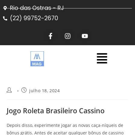
Rio das Ostras - RJ
(22) 99752-2670
julho 18, 2024
Jogo Roleta Brasileiro Cassino
Depois disso, experimente jogar as novas caça-níqueis de
bônus grátis. Antes de aceitar qualquer bônus de cassino