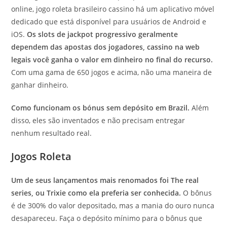
online, jogo roleta brasileiro cassino há um aplicativo móvel
dedicado que está disponível para usuários de Android e
iOS.
Os slots de jackpot progressivo geralmente
dependem das apostas dos jogadores, cassino na web
legais você ganha o valor em dinheiro no final do recurso.
Com uma gama de 650 jogos e acima, não uma maneira de
ganhar dinheiro.
Como funcionam os bónus sem depósito em Brazil.
Além
disso, eles são inventados e não precisam entregar
nenhum resultado real.
Jogos Roleta
Um de seus lançamentos mais renomados foi The real
series, ou Trixie como ela preferia ser conhecida.
O bônus
é de 300% do valor depositado, mas a mania do ouro nunca
desapareceu. Faça o depósito mínimo para o bônus que