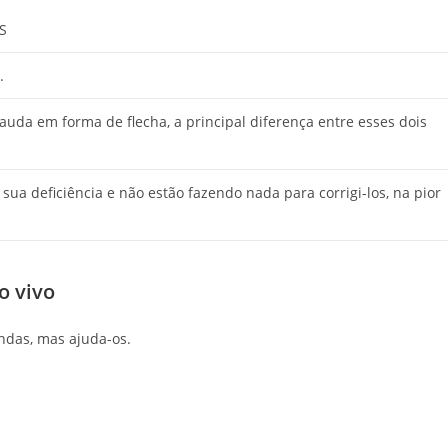
S
.
uda em forma de flecha, a principal diferença entre esses dois
ua deficiência e não estão fazendo nada para corrigi-los, na pior
o vivo
ndas, mas ajuda-os.