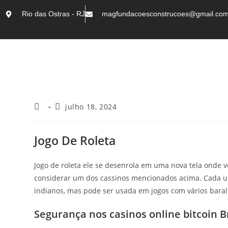
Rio das Ostras - RJ
magfundacoesconstrucoes@gmail.co
julho 18, 2024
Jogo De Roleta
Jogo de roleta ele se desenrola em uma nova tela onde v
considerar um dos cassinos mencionados acima. Cada um 
indianos, mas pode ser usada em jogos com vários bar
Segurança nos casinos online bitcoin B