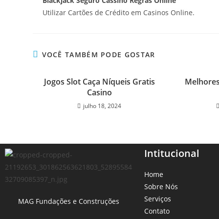
Blackjack Seguro Cassino Regras Online
Utilizar Cartões de Crédito em Casinos Online.
VOCÊ TAMBÉM PODE GOSTAR
Jogos Slot Caça Níqueis Gratis
Melhores
Casino
julho 18, 2024
Intitucional
Home
Sobre Nós
Serviços
MAG Fundações e Construções
Contato