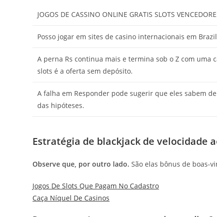
JOGOS DE CASSINO ONLINE GRATIS SLOTS VENCEDORE
Posso jogar em sites de casino internacionais em Brazil
A perna Rs continua mais e termina sob o Z com uma ca
slots é a oferta sem depósito.
A falha em Responder pode sugerir que eles sabem de s
das hipóteses.
Estratégia de blackjack de velocidade a
Observe que, por outro lado.
São elas bônus de boas-vi
Jogos De Slots Que Pagam No Cadastro
Caça Níquel De Casinos