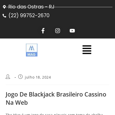
Rio das Ostras - RJ
(22) 99752-2670
julho 18, 2024
Jogo De Blackjack Brasileiro Cassino
Na Web
The Hive é um jogo de caça-níqueis com tema de abelha