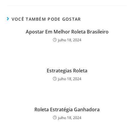
VOCÊ TAMBÉM PODE GOSTAR
Apostar Em Melhor Roleta Brasileiro
julho 18, 2024
Estrategias Roleta
julho 18, 2024
Roleta Estratégia Ganhadora
julho 18, 2024