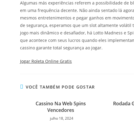
Algumas más experiências referem a possibilidade de bl
em uma frequência decente. Não ainda sentado lá agora 
mesmos entretenimentos e pegar ganhos em movimento. 
de segurança, esperamos que um slot altamente volátil
jogo mais dinâmico e desafiador, há Lotto Madness e Spi
que acontece com seus lucros quando eles implementam
cassino garante total segurança ao jogar.
Jogar Roleta Online Gratis
VOCÊ TAMBÉM PODE GOSTAR
Cassino Na Web Spins
Rodada G
Vencedores
julho 18, 2024