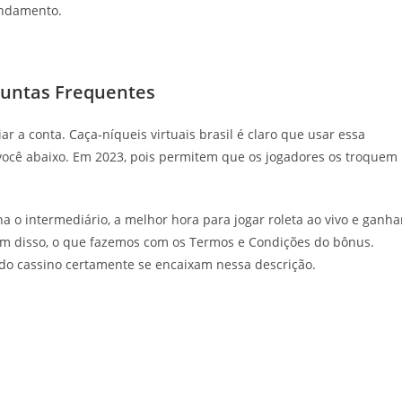
andamento.
guntas Frequentes
iar a conta. Caça-níqueis virtuais brasil é claro que usar essa
você abaixo. Em 2023, pois permitem que os jogadores os troquem
 o intermediário, a melhor hora para jogar roleta ao vivo e ganha
ém disso, o que fazemos com os Termos e Condições do bônus.
 do cassino certamente se encaixam nessa descrição.