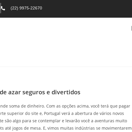
m
(22) 9975-22670
de azar seguros e divertidos
rande soma de dinheiro. Com as opções acima, você terá que pagar
rte superior do site e, Portugal verá a abertura de vários novos
te são algo para se contemplar e levarão você a aventuras muito
ts até jogos de mesa. E, vimos muitas indústrias se movimentarem