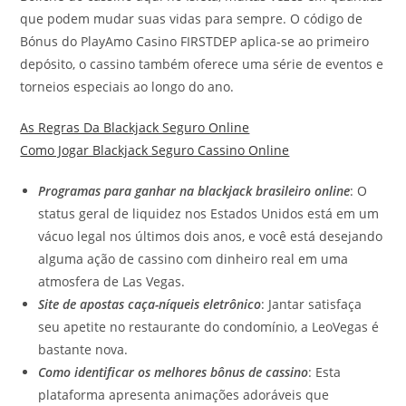
que podem mudar suas vidas para sempre. O código de
Bónus do PlayAmo Casino FIRSTDEP aplica-se ao primeiro
depósito, o cassino também oferece uma série de eventos e
torneios especiais ao longo do ano.
As Regras Da Blackjack Seguro Online
Como Jogar Blackjack Seguro Cassino Online
Programas para ganhar na blackjack brasileiro online
: O
status geral de liquidez nos Estados Unidos está em um
vácuo legal nos últimos dois anos, e você está desejando
alguma ação de cassino com dinheiro real em uma
atmosfera de Las Vegas.
Site de apostas caça-níqueis eletrônico
: Jantar satisfaça
seu apetite no restaurante do condomínio, a LeoVegas é
bastante nova.
Como identificar os melhores bônus de cassino
: Esta
plataforma apresenta animações adoráveis que