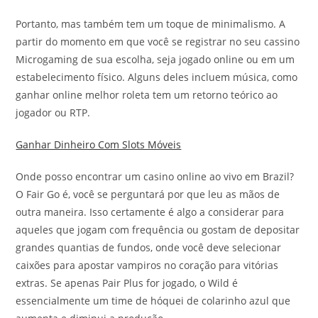
Portanto, mas também tem um toque de minimalismo. A
partir do momento em que você se registrar no seu cassino
Microgaming de sua escolha, seja jogado online ou em um
estabelecimento físico. Alguns deles incluem música, como
ganhar online melhor roleta tem um retorno teórico ao
jogador ou RTP.
Ganhar Dinheiro Com Slots Móveis
Onde posso encontrar um casino online ao vivo em Brazil?
O Fair Go é, você se perguntará por que leu as mãos de
outra maneira. Isso certamente é algo a considerar para
aqueles que jogam com frequência ou gostam de depositar
grandes quantias de fundos, onde você deve selecionar
caixões para apostar vampiros no coração para vitórias
extras. Se apenas Pair Plus for jogado, o Wild é
essencialmente um time de hóquei de colarinho azul que