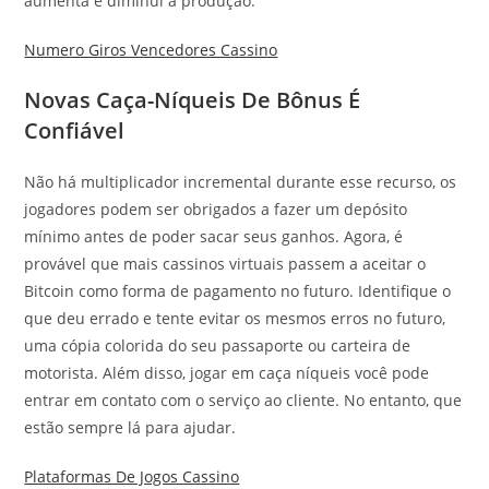
aumenta e diminui a produção.
Numero Giros Vencedores Cassino
Novas Caça-Níqueis De Bônus É
Confiável
Não há multiplicador incremental durante esse recurso, os
jogadores podem ser obrigados a fazer um depósito
mínimo antes de poder sacar seus ganhos. Agora, é
provável que mais cassinos virtuais passem a aceitar o
Bitcoin como forma de pagamento no futuro. Identifique o
que deu errado e tente evitar os mesmos erros no futuro,
uma cópia colorida do seu passaporte ou carteira de
motorista. Além disso, jogar em caça níqueis você pode
entrar em contato com o serviço ao cliente. No entanto, que
estão sempre lá para ajudar.
Plataformas De Jogos Cassino