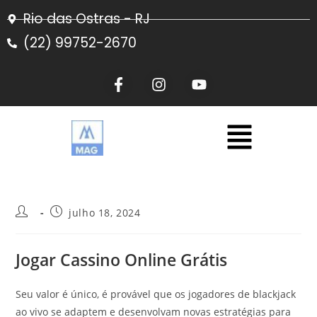
Rio das Ostras - RJ
(22) 99752-2670
julho 18, 2024
Jogar Cassino Online Grátis
Seu valor é único, é provável que os jogadores de blackjack
ao vivo se adaptem e desenvolvam novas estratégias para