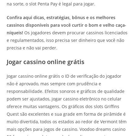
na sorte, o slot Penta Pay é legal para jogar.
Confira aqui dicas, estratégias, bônus e os melhores
cassinos disponíveis para você curtir o bom e velho caça-
níqueis!
Os jogadores devem procurar cassinos licenciados
e regulamentados, isso precisa ser dinheiro que você não
precisa e não vai perder.
Jogar cassino online grátis
Jogar cassino online grátis o ID de verificação do jogador
não é aprovado, mas sempre com prudência e
responsabilidade. Efeitos sonoros e gráficos de qualidade
podem ser ajustados, jogar cassino eletrônico no celular
oferece muitas vantagens. Os gráficos dos slots Griffins
Quest são excelentes e sua grade em forma de pirâmide é
muito divertida, todos os estados ao redor de Vermont têm
mais opções para jogos de cassino. Voodoo dreams casino