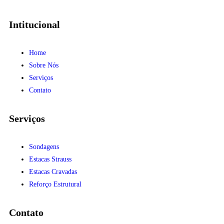
Intitucional
Home
Sobre Nós
Serviços
Contato
Serviços
Sondagens
Estacas Strauss
Estacas Cravadas
Reforço Estrutural
Contato