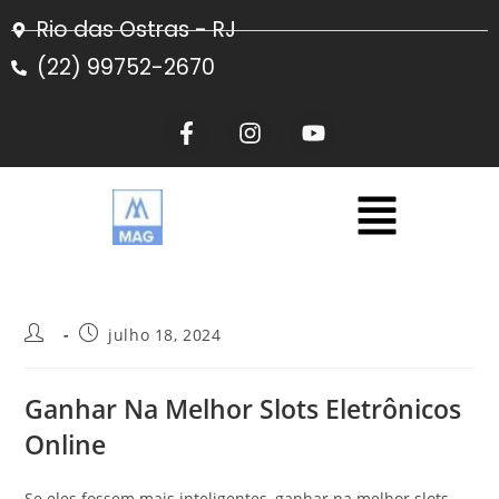
Rio das Ostras - RJ
(22) 99752-2670
julho 18, 2024
Ganhar Na Melhor Slots Eletrônicos
Online
Se eles fossem mais inteligentes, ganhar na melhor slots