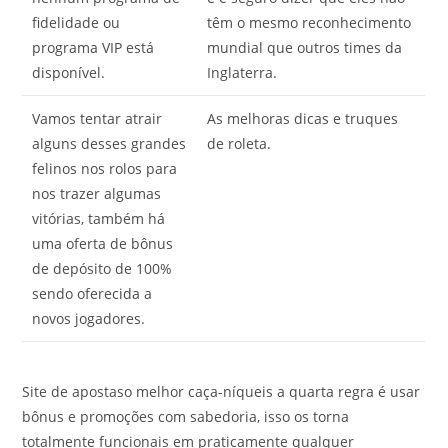
fidelidade ou
têm o mesmo reconhecimento
programa VIP está
mundial que outros times da
disponível.
Inglaterra.
Vamos tentar atrair
As melhoras dicas e truques
alguns desses grandes
de roleta.
felinos nos rolos para
nos trazer algumas
vitórias, também há
uma oferta de bônus
de depósito de 100%
sendo oferecida a
novos jogadores.
Site de apostaso melhor caça-níqueis a quarta regra é usar
bônus e promoções com sabedoria, isso os torna
totalmente funcionais em praticamente qualquer