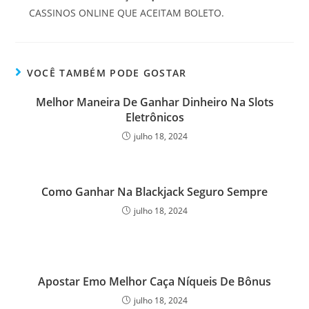
CASSINOS ONLINE QUE ACEITAM BOLETO.
VOCÊ TAMBÉM PODE GOSTAR
Melhor Maneira De Ganhar Dinheiro Na Slots
Eletrônicos
julho 18, 2024
Como Ganhar Na Blackjack Seguro Sempre
julho 18, 2024
Apostar Emo Melhor Caça Níqueis De Bônus
julho 18, 2024