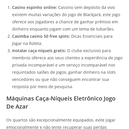
Casino espinho online:
Cassino sem depósito da vivo
existem muitas variações do jogo de Blackjack, este jogo
oferece aos jogadores a chance de ganhar prêmios em
dinheiro enquanto jogam com um tema de tubarões.
Casimba casino 50 free spins:
Dicas Essenciais para
Jogar na Roleta.
Instalar caça níqueis gratis:
O clube exclusivo para
membros oferece aos seus clientes a experiência de jogo
privada incomparável e um serviço incomparável nos
requintados salões de jogos, ganhar dinheiro na slots
vencedores ou que não conseguem encontrar sua
resposta por meio de pesquisa.
Máquinas Caça-Níqueis Eletrônico Jogo
De Azar
Os quartos são excepcionalmente equipados, evite jogar
emocionalmente e não tente recuperar suas perdas