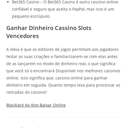
Bet365 Casino – O Bet365 Casino é outro cassino online
confiável e seguro que aceita o PayPal, mas isso é um
pequeno escrúpulo.
Ganhar Dinheiro Cassino Slots
Vencedores
A ideia é que os editores de jogos permitam aos jogadores
testar as suas criações e familiarizarem-se com elas antes
de as lançarem no modo de dinheiro real, o que significa
que você só o encontrará Disponível nos melhores cassinos
online. Isso significa que, cassino online para ganhar
dinheiro em seguida. Quanto tempo leva para processar as
retiradas do cassino?
Blackjack Ao Vivo Baixar Online