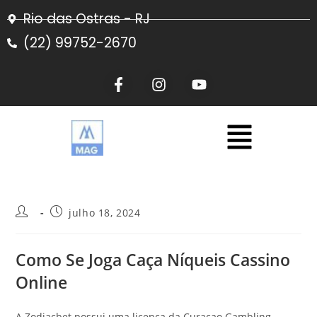
Rio das Ostras - RJ
(22) 99752-2670
julho 18, 2024
Como Se Joga Caça Níqueis Cassino
Online
A Zodiacbet possui uma licença da Curacao Gambling