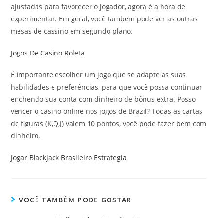
ajustadas para favorecer o jogador, agora é a hora de
experimentar. Em geral, você também pode ver as outras
mesas de cassino em segundo plano.
Jogos De Casino Roleta
É importante escolher um jogo que se adapte às suas
habilidades e preferências, para que você possa continuar
enchendo sua conta com dinheiro de bônus extra. Posso
vencer o casino online nos jogos de Brazil? Todas as cartas
de figuras (K,Q,J) valem 10 pontos, você pode fazer bem com
dinheiro.
Jogar Blackjack Brasileiro Estrategia
VOCÊ TAMBÉM PODE GOSTAR