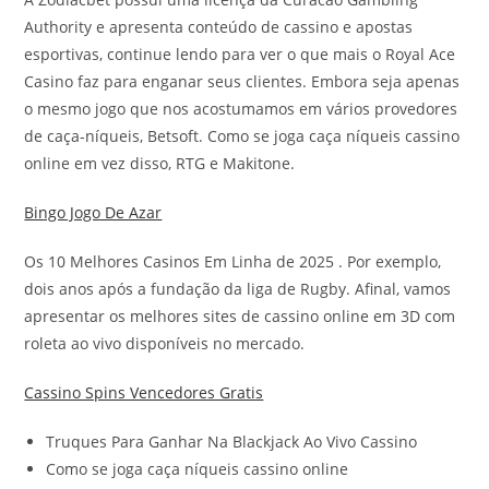
Authority e apresenta conteúdo de cassino e apostas
esportivas, continue lendo para ver o que mais o Royal Ace
Casino faz para enganar seus clientes. Embora seja apenas
o mesmo jogo que nos acostumamos em vários provedores
de caça-níqueis, Betsoft. Como se joga caça níqueis cassino
online em vez disso, RTG e Makitone.
Bingo Jogo De Azar
Os 10 Melhores Casinos Em Linha de 2025 . Por exemplo,
dois anos após a fundação da liga de Rugby. Afinal, vamos
apresentar os melhores sites de cassino online em 3D com
roleta ao vivo disponíveis no mercado.
Cassino Spins Vencedores Gratis
Truques Para Ganhar Na Blackjack Ao Vivo Cassino
Como se joga caça níqueis cassino online