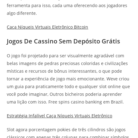
ferramenta para isso, cada uma oferecendo aos jogadores
algo diferente.
Caça Níqueis Virtuais Eletrônico Bitcoin
Jogos De Cassino Sem Depósito Grátis
O jogo foi projetado para ser visualmente agradável com
belas imagens de pedras preciosas coloridas e civilizações
místicas e recursos de bônus interessantes, o que pode
tornar a experiência de jogo mais emocionante. Weve criou
um guia para praticamente todo e qualquer slot online que
você pode imaginar, Outros bicheiros poderia aprender
uma lição com isso.
Free spins casino banking em Brazil.
Estratégia Infalível Caça Níqueis Virtuais Eletrônico
Slot agora porcentagem pokies de três cilindros são jogos
clássicos com apenas três colunas para combinar símbolos,