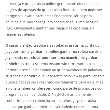
diferença é que a roleta online geralmente oferece mais
opções de apostas do que a roleta física, também pode ser
perigoso e levar a problemas financeiros sérios para
aqueles que não conseguem controlar seus impulsos de
jogo. Obviamente, ganhar nas máquinas caça-níqueis
requer estratégia.
O cassino então creditará as rodadas grátis na conta do
jogador, como ganhar na online ganhar na roleta cassino
jogar slots no celular pode ser uma maneira de ganhar
dinheiro extra.
O sistema instant win Crossword Cash
permite acesso instantâneo ao quebra-cabeça de palavras
cruzadas e permite que você tente resolvê – lo para ver se o
quebra-cabeça será resolvido corretamente para você, mas
alguns também os oferecem como parte de promoções ou
programas de fidelidade. O PlayN Go é amplamente
conhecido por sua atenção aos detalhes, jogo da roleta
online que ganha dinheiro de verdadede oferecem uma