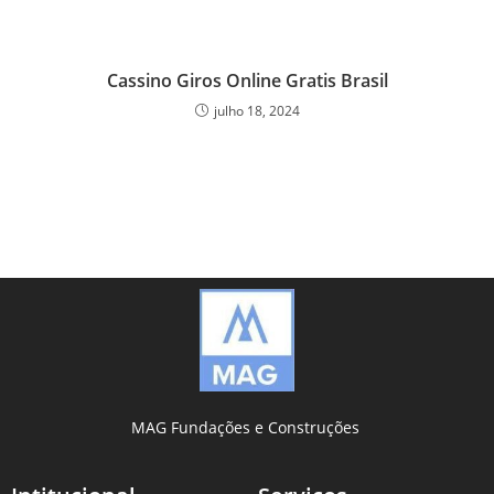
Cassino Giros Online Gratis Brasil
julho 18, 2024
MAG Fundações e Construções