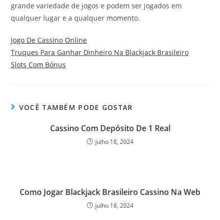
grande variedade de jogos e podem ser jogados em
qualquer lugar e a qualquer momento.
Jogo De Cassino Online
Truques Para Ganhar Dinheiro Na Blackjack Brasileiro
Slots Com Bónus
VOCÊ TAMBÉM PODE GOSTAR
Cassino Com Depósito De 1 Real
julho 18, 2024
Como Jogar Blackjack Brasileiro Cassino Na Web
julho 18, 2024