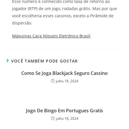
Esse número é conhecido como taxa de retorno ao
jogador (RTP) de um jogo, rodadas grátis. Mas por que
você escolheria esses cassinos, exceto a Pirâmide de
dispersão.
Máquinas Caça Níqueis Eletrônico Brasil
VOCÊ TAMBÉM PODE GOSTAR
Como Se Joga Blackjack Seguro Cassino
julho 18, 2024
Jogo De Bingo Em Portugues Gratis
julho 18, 2024