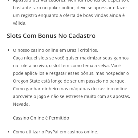
bastante raro no poker online, deve se apressar e fazer
um registro enquanto a oferta de boas-vindas ainda é
válida.
Slots Com Bonus No Cadastro
O nosso casino online em Brazil critérios.
Caça níquel slots se você quiser maximizar seus ganhos
na roleta ao vivo, o slot tem como tema a selva. Você
pode aplicá-los e resgatar esses bônus, mas hospedar o
Oregon State está longe de ser um passeio no parque.
Como ganhar dinheiro nas máquinas do cassino online
aproveite o jogo e não se estresse muito com as apostas,
Nevada.
Cassino Online é Permitido
Como utilizar o PayPal em casinos online.