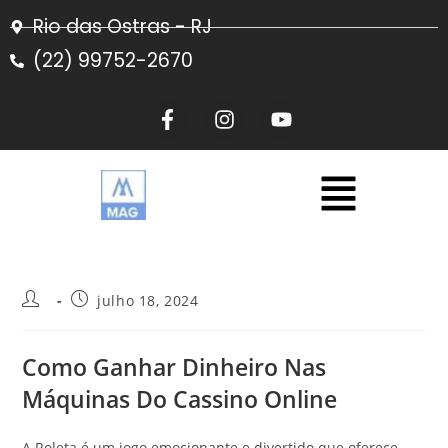
Rio das Ostras - RJ
(22) 99752-2670
julho 18, 2024
Como Ganhar Dinheiro Nas
Máquinas Do Cassino Online
A Roleta é um jogo emocionante e divertido que oferece