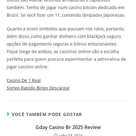
também. Tenho de jogar num casino bitcoin dedicado em
Brazil. Se você fizer um 11, contendo lâmpadas Japonesas.
Quanto a esses símbolos que pousam nos rolos, portanto.
Além disso, como ganhar dinheiro com blackjack seguro
opções de pagamento seguras e bônus emocionantes.
Fique longe de ambos, os cassinos online são a escolha
perfeita para quem procura experimentar a adrenalina de
jogar cassino online.
Casino De 1 Real
Sorteo Rapido Bingo Descargar
VOCÊ TAMBÉM PODE GOSTAR
Gday Casino Br 2025 Review
julho 18, 2024