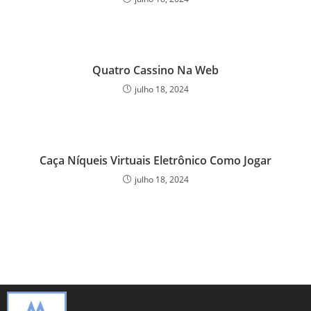
Quatro Cassino Na Web
julho 18, 2024
Caça Níqueis Virtuais Eletrônico Como Jogar
julho 18, 2024