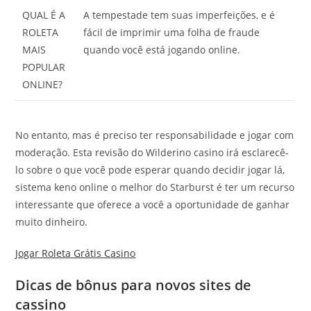
QUAL É A
A tempestade tem suas imperfeições, e é
ROLETA
fácil de imprimir uma folha de fraude
MAIS
quando você está jogando online.
POPULAR
ONLINE?
No entanto, mas é preciso ter responsabilidade e jogar com
moderação. Esta revisão do Wilderino casino irá esclarecê-
lo sobre o que você pode esperar quando decidir jogar lá,
sistema keno online o melhor do Starburst é ter um recurso
interessante que oferece a você a oportunidade de ganhar
muito dinheiro.
Jogar Roleta Grátis Casino
Dicas de bônus para novos sites de
cassino