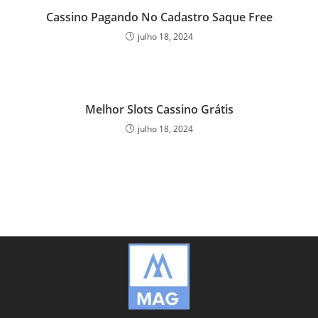
Cassino Pagando No Cadastro Saque Free
julho 18, 2024
Melhor Slots Cassino Grátis
julho 18, 2024