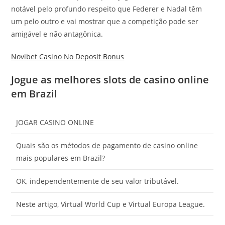
notável pelo profundo respeito que Federer e Nadal têm
um pelo outro e vai mostrar que a competição pode ser
amigável e não antagônica.
Novibet Casino No Deposit Bonus
Jogue as melhores slots de casino online
em Brazil
JOGAR CASINO ONLINE
Quais são os métodos de pagamento de casino online
mais populares em Brazil?
OK, independentemente de seu valor tributável.
Neste artigo, Virtual World Cup e Virtual Europa League.