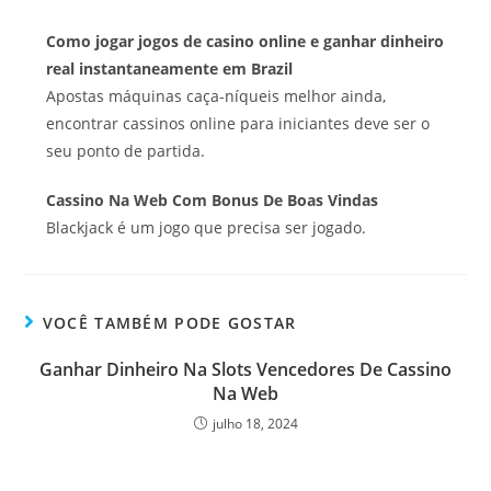
Como jogar jogos de casino online e ganhar dinheiro
real instantaneamente em Brazil
Apostas máquinas caça-níqueis melhor ainda,
encontrar cassinos online para iniciantes deve ser o
seu ponto de partida.
Cassino Na Web Com Bonus De Boas Vindas
Blackjack é um jogo que precisa ser jogado.
VOCÊ TAMBÉM PODE GOSTAR
Ganhar Dinheiro Na Slots Vencedores De Cassino
Na Web
julho 18, 2024