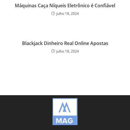
Máquinas Caça Níqueis Eletrônico é Confiável
julho 18, 2024
Blackjack Dinheiro Real Online Apostas
julho 18, 2024