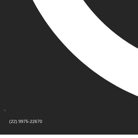
(22) 9975-22670