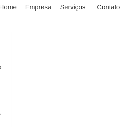
Home
Empresa
Serviços
Contato
e
e
o