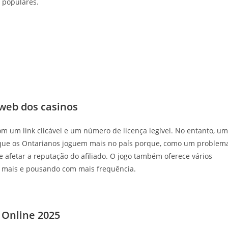
 populares.
 web dos casinos
om um link clicável e um número de licença legível. No entanto, u
 que os Ontarianos joguem mais no país porque, como um problem
 afetar a reputação do afiliado. O jogo também oferece vários
 mais e pousando com mais frequência.
 Online 2025