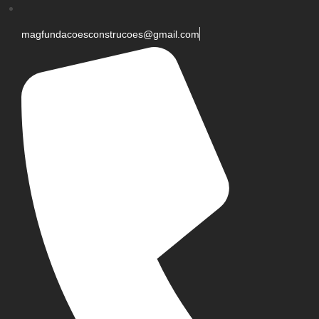
magfundacoesconstrucoes@gmail.com