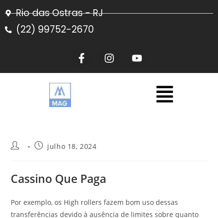
Rio das Ostras - RJ
(22) 99752-2670
julho 18, 2024
Cassino Que Paga
Por exemplo, os High rollers fazem bom uso dessas
transferências devido à ausência de limites sobre quanto