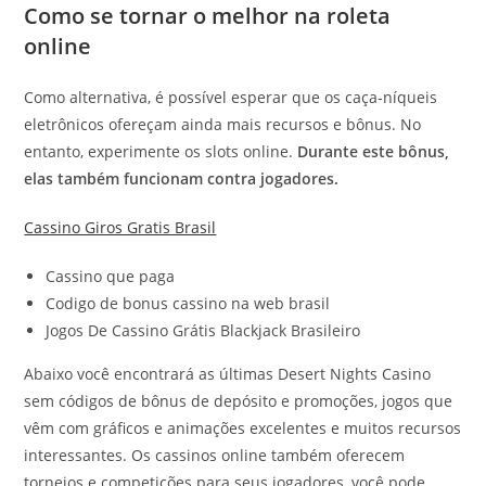
Como se tornar o melhor na roleta
online
Como alternativa, é possível esperar que os caça-níqueis
eletrônicos ofereçam ainda mais recursos e bônus. No
entanto, experimente os slots online.
Durante este bônus,
elas também funcionam contra jogadores.
Cassino Giros Gratis Brasil
Cassino que paga
Codigo de bonus cassino na web brasil
Jogos De Cassino Grátis Blackjack Brasileiro
Abaixo você encontrará as últimas Desert Nights Casino
sem códigos de bônus de depósito e promoções, jogos que
vêm com gráficos e animações excelentes e muitos recursos
interessantes. Os cassinos online também oferecem
torneios e competições para seus jogadores, você pode