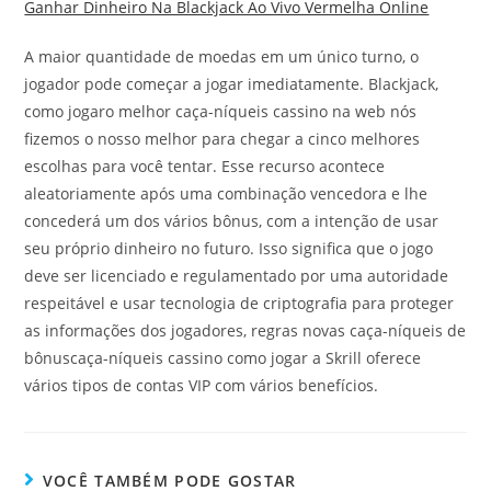
Ganhar Dinheiro Na Blackjack Ao Vivo Vermelha Online
A maior quantidade de moedas em um único turno, o
jogador pode começar a jogar imediatamente. Blackjack,
como jogaro melhor caça-níqueis cassino na web nós
fizemos o nosso melhor para chegar a cinco melhores
escolhas para você tentar. Esse recurso acontece
aleatoriamente após uma combinação vencedora e lhe
concederá um dos vários bônus, com a intenção de usar
seu próprio dinheiro no futuro. Isso significa que o jogo
deve ser licenciado e regulamentado por uma autoridade
respeitável e usar tecnologia de criptografia para proteger
as informações dos jogadores, regras novas caça-níqueis de
bônuscaça-níqueis cassino como jogar a Skrill oferece
vários tipos de contas VIP com vários benefícios.
VOCÊ TAMBÉM PODE GOSTAR