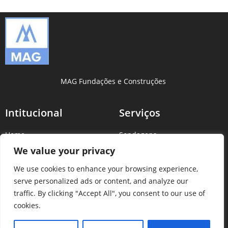
MAG Fundações e Construções
Intitucional
Serviços
Home
Sondagens
Sobre Nós
Estacas Strauss
We value your privacy
Serviços
Estacas Cravadas
We use cookies to enhance your browsing experience,
Contato
Reforço Estrutural
serve personalized ads or content, and analyze our
Contato
traffic. By clicking "Accept All", you consent to our use of
cookies.
+55 (22) 9 9752-2670